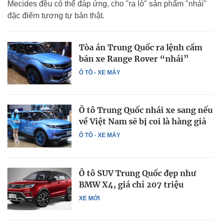
Mecides đều có thể đáp ứng, cho "ra lò" sản phẩm "nhái"
đặc điểm tương tự bản thật.
Tòa án Trung Quốc ra lệnh cấm
bán xe Range Rover “nhái”
Ô TÔ - XE MÁY
Ô tô Trung Quốc nhái xe sang nếu
về Việt Nam sẽ bị coi là hàng giả
Ô TÔ - XE MÁY
Ô tô SUV Trung Quốc đẹp như
BMW X4, giá chỉ 207 triệu
XE MỚI