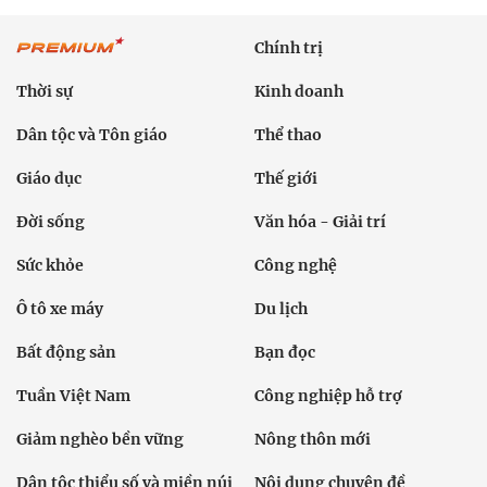
Chính trị
Thời sự
Kinh doanh
Dân tộc và Tôn giáo
Thể thao
Giáo dục
Thế giới
Đời sống
Văn hóa - Giải trí
Sức khỏe
Công nghệ
Ô tô xe máy
Du lịch
Bất động sản
Bạn đọc
Tuần Việt Nam
Công nghiệp hỗ trợ
Giảm nghèo bền vững
Nông thôn mới
Dân tộc thiểu số và miền núi
Nội dung chuyên đề