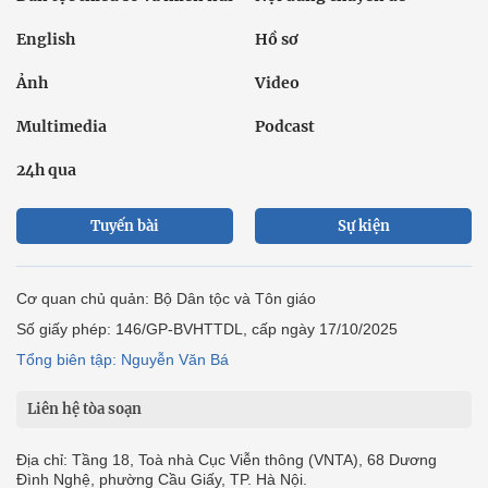
English
Hồ sơ
Ảnh
Video
Multimedia
Podcast
24h qua
Tuyến bài
Sự kiện
Cơ quan chủ quản: Bộ Dân tộc và Tôn giáo
Số giấy phép: 146/GP-BVHTTDL, cấp ngày 17/10/2025
Tổng biên tập: Nguyễn Văn Bá
Liên hệ tòa soạn
Địa chỉ: Tầng 18, Toà nhà Cục Viễn thông (VNTA), 68 Dương
Đình Nghệ, phường Cầu Giấy, TP. Hà Nội.