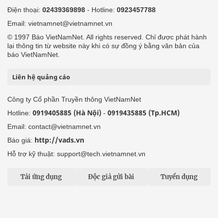
Điện thoại:
02439369898
- Hotline:
0923457788
Email: vietnamnet@vietnamnet.vn
© 1997 Báo VietNamNet. All rights reserved. Chỉ được phát hành
lại thông tin từ website này khi có sự đồng ý bằng văn bản của
báo VietNamNet.
Liên hệ quảng cáo
Công ty Cổ phần Truyền thông VietNamNet
0919405885 (Hà Nội)
0919435885 (Tp.HCM)
Hotline:
-
Email: contact@vietnamnet.vn
http://vads.vn
Báo giá:
Hỗ trợ kỹ thuật: support@tech.vietnamnet.vn
Tải ứng dụng
Độc giả gửi bài
Tuyển dụng