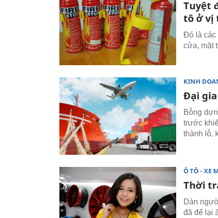
Tuyệt 
tô ở vị 
Đó là các
cửa, mặt 
KINH DOA
Đại gia
Bỗng dưng
trước khi
thành lỗ, 
Ô TÔ - XE 
Thời t
Dàn người
đã để lại