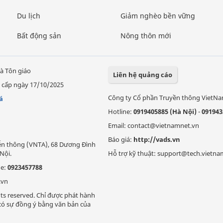
Du lịch
Giảm nghèo bền vững
Bất động sản
Nông thôn mới
à Tôn giáo
Liên hệ quảng cáo
 cấp ngày 17/10/2025
Công ty Cổ phần Truyền thông VietN
á
Hotline:
0919405885 (Hà Nội)
-
091943
Email: contact@vietnamnet.vn
Báo giá:
http://vads.vn
Viễn thông (VNTA), 68 Dương Đình
Nội.
Hỗ trợ kỹ thuật: support@tech.vietna
ne:
0923457788
.vn
ts reserved. Chỉ được phát hành
i có sự đồng ý bằng văn bản của