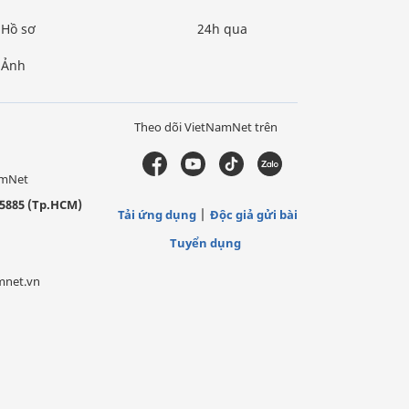
Hồ sơ
24h qua
Ảnh
Theo dõi VietNamNet trên
amNet
5885 (Tp.HCM)
Tải ứng dụng
Độc giả gửi bài
Tuyển dụng
mnet.vn