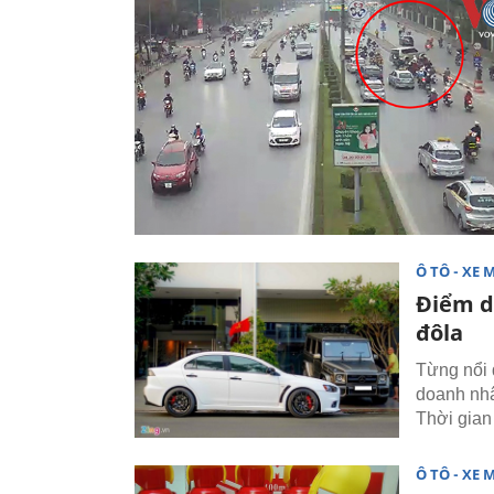
Ô TÔ - XE 
Điểm d
đôla
Từng nổi 
doanh nhâ
Thời gian
Ô TÔ - XE 