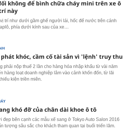
đối không để bình chữa cháy mini trên xe ô
trí này
 vị trí như dưới gầm ghế người lái, hốc để nước trên cánh
taplô, phía dưới kính sau của xe…
NH
 phát khóc, cầm cố tài sản vì 'lệnh' truy thu
 phải nộp thuế 2 lần cho hàng hóa nhập khẩu từ vài năm
ến hàng loạt doanh nghiệp lâm vào cảnh khốn đốn, từ lãi
khiếu kiện triền miên.
MÁY
rang khó đỡ của chân dài khoe ô tô
 đẹp bên cạnh các mẫu xế sang ở Tokyo Auto Salon 2016
 ấn tượng sâu sắc cho khách tham quan tại buổi triển lãm.