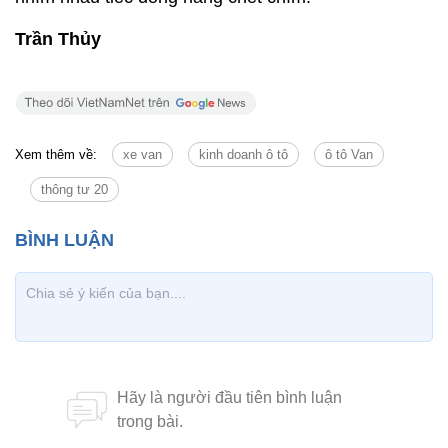
Trần Thủy
Xem thêm về:
xe van
kinh doanh ô tô
ô tô Van
thông tư 20