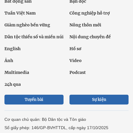
Bất động sản
Bạn đọc
Tuần Việt Nam
Công nghiệp hỗ trợ
Giảm nghèo bền vững
Nông thôn mới
Dân tộc thiểu số và miền núi
Nội dung chuyên đề
English
Hồ sơ
Ảnh
Video
Multimedia
Podcast
24h qua
Tuyến bài
Sự kiện
Cơ quan chủ quản: Bộ Dân tộc và Tôn giáo
Số giấy phép: 146/GP-BVHTTDL, cấp ngày 17/10/2025