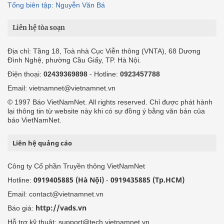
Tổng biên tập: Nguyễn Văn Bá
Liên hệ tòa soạn
Địa chỉ: Tầng 18, Toà nhà Cục Viễn thông (VNTA), 68 Dương
Đình Nghệ, phường Cầu Giấy, TP. Hà Nội.
Điện thoại:
02439369898
- Hotline:
0923457788
Email: vietnamnet@vietnamnet.vn
© 1997 Báo VietNamNet. All rights reserved. Chỉ được phát hành
lại thông tin từ website này khi có sự đồng ý bằng văn bản của
báo VietNamNet.
Liên hệ quảng cáo
Công ty Cổ phần Truyền thông VietNamNet
0919405885 (Hà Nội)
0919435885 (Tp.HCM)
Hotline:
-
Email: contact@vietnamnet.vn
http://vads.vn
Báo giá:
Hỗ trợ kỹ thuật: support@tech.vietnamnet.vn