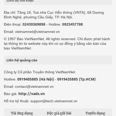
Liên hệ tòa soạn
Địa chỉ: Tầng 18, Toà nhà Cục Viễn thông (VNTA), 68 Dương
Đình Nghệ, phường Cầu Giấy, TP. Hà Nội.
Điện thoại:
02439369898
- Hotline:
0923457788
Email: vietnamnet@vietnamnet.vn
© 1997 Báo VietNamNet. All rights reserved. Chỉ được phát hành
lại thông tin từ website này khi có sự đồng ý bằng văn bản của
báo VietNamNet.
Liên hệ quảng cáo
Công ty Cổ phần Truyền thông VietNamNet
0919405885 (Hà Nội)
0919435885 (Tp.HCM)
Hotline:
-
Email: contact@vietnamnet.vn
http://vads.vn
Báo giá:
Hỗ trợ kỹ thuật: support@tech.vietnamnet.vn
Tải ứng dụng
Độc giả gửi bài
Tuyển dụng