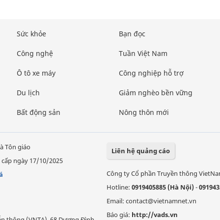
Sức khỏe
Bạn đọc
Công nghệ
Tuần Việt Nam
Ô tô xe máy
Công nghiệp hỗ trợ
Du lịch
Giảm nghèo bền vững
Bất động sản
Nông thôn mới
à Tôn giáo
Liên hệ quảng cáo
 cấp ngày 17/10/2025
Công ty Cổ phần Truyền thông VietN
á
Hotline:
0919405885 (Hà Nội)
-
091943
Email: contact@vietnamnet.vn
Báo giá:
http://vads.vn
Viễn thông (VNTA), 68 Dương Đình