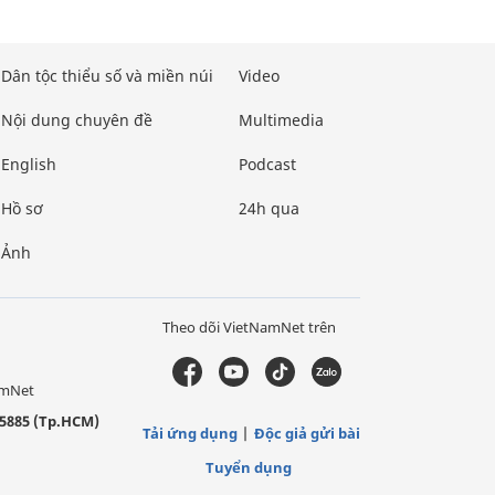
Dân tộc thiểu số và miền núi
Video
Nội dung chuyên đề
Multimedia
English
Podcast
Hồ sơ
24h qua
Ảnh
Theo dõi VietNamNet trên
amNet
5885 (Tp.HCM)
Tải ứng dụng
Độc giả gửi bài
Tuyển dụng