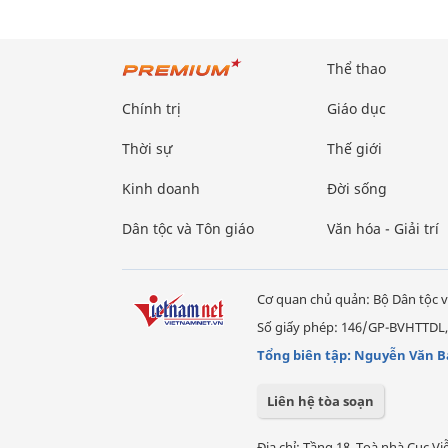
Thể thao
Chính trị
Giáo dục
Thời sự
Thế giới
Kinh doanh
Đời sống
Dân tộc và Tôn giáo
Văn hóa - Giải trí
Cơ quan chủ quản: Bộ Dân tộc v
Số giấy phép: 146/GP-BVHTTDL,
Tổng biên tập: Nguyễn Văn B
Liên hệ tòa soạn
Địa chỉ: Tầng 18, Toà nhà Cục 