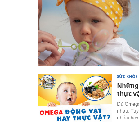
SỨC KHỎE
Những 
thực v
Dù Omega 
nhau. Tuy
nhiều hơn