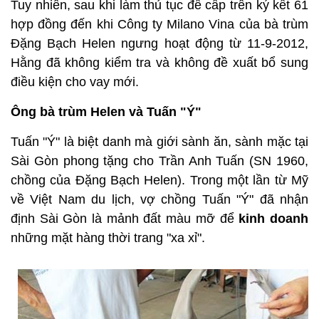
Tuy nhiên, sau khi làm thủ tục để cấp trên ký kết 61
hợp đồng đến khi Công ty Milano Vina của bà trùm
Đặng Bạch Helen ngưng hoạt động từ 11-9-2012,
Hằng đã không kiểm tra và không đề xuất bổ sung
điều kiện cho vay mới.
Ông bà trùm Helen và Tuấn "Ý"
Tuấn "Ý" là biệt danh mà giới sành ăn, sành mặc tại
Sài Gòn phong tặng cho Trần Anh Tuấn (SN 1960,
chồng của Đặng Bạch Helen). Trong một lần từ Mỹ
về Việt Nam du lịch, vợ chồng Tuấn "Ý" đã nhận
định Sài Gòn là mảnh đất màu mỡ để
kinh doanh
những mặt hàng thời trang "xa xỉ".