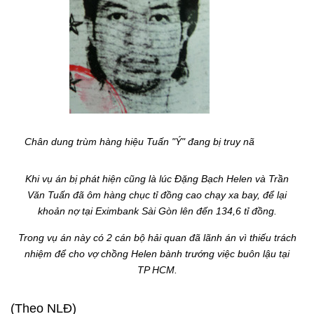
Chân dung trùm hàng hiệu Tuấn "Ý" đang bị truy nã
Khi vụ án bị phát hiện cũng là lúc Đặng Bạch Helen và Trần
Văn Tuấn đã ôm hàng chục tỉ đồng cao chạy xa bay, để lại
khoản nợ tại Eximbank Sài Gòn lên đến 134,6 tỉ đồng.
Trong vụ án này có 2 cán bộ hải quan đã lãnh án vì thiếu trách
nhiệm để cho vợ chồng Helen bành trướng việc buôn lậu tại
TP HCM.
(Theo NLĐ)