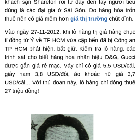
khách sạn Shareton rồi từ đây đến tay người tiêu
dùng là các đại gia ở Sài Gòn. Do hàng hóa trốn
thuế nên có giá mềm hơn
giá thị trường
chút đỉnh.
Vào ngày 27-11-2012, khi lô hàng trị giá hàng chục
tỉ đồng từ Ý về TP HCM vừa cập bến đã bị Công an
TP HCM phát hiện, bắt giữ. Kiểm tra lô hàng, các
trinh sát cho biết hàng hóa nhãn hiệu D&G, Gucci
được gắn giá rẻ mạc. Váy chỉ có giá 5,5 USD/cái,
giày nam 3,8 USD/đôi, áo khoác nữ giá 3,7
USD/cái... Với thủ đoạn này, lô hàng chỉ đóng thuế
27 triệu đồng!