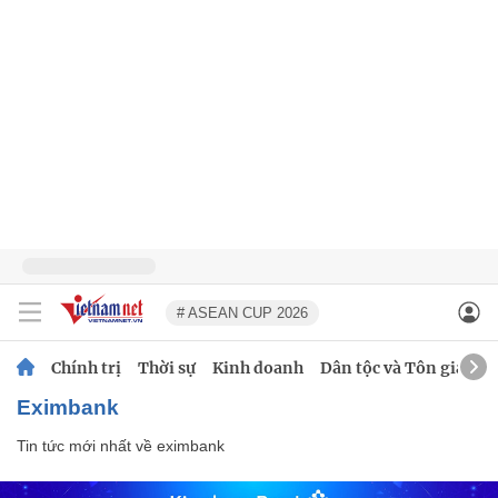
# ASEAN CUP 2026
Chính trị
Thời sự
Kinh doanh
Dân tộc và Tôn giáo
eximbank
Tin tức mới nhất về
eximbank