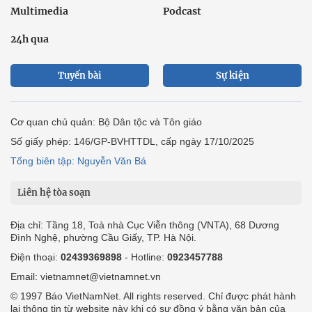
Multimedia
Podcast
24h qua
Tuyến bài
Sự kiện
Cơ quan chủ quản: Bộ Dân tộc và Tôn giáo
Số giấy phép: 146/GP-BVHTTDL, cấp ngày 17/10/2025
Tổng biên tập: Nguyễn Văn Bá
Liên hệ tòa soạn
Địa chỉ: Tầng 18, Toà nhà Cục Viễn thông (VNTA), 68 Dương
Đình Nghệ, phường Cầu Giấy, TP. Hà Nội.
Điện thoại:
02439369898
- Hotline:
0923457788
Email: vietnamnet@vietnamnet.vn
© 1997 Báo VietNamNet. All rights reserved. Chỉ được phát hành
lại thông tin từ website này khi có sự đồng ý bằng văn bản của