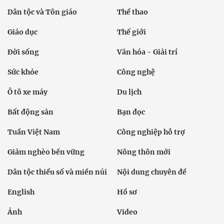
Dân tộc và Tôn giáo
Thể thao
Giáo dục
Thế giới
Đời sống
Văn hóa - Giải trí
Sức khỏe
Công nghệ
Ô tô xe máy
Du lịch
Bất động sản
Bạn đọc
Tuần Việt Nam
Công nghiệp hỗ trợ
Giảm nghèo bền vững
Nông thôn mới
Dân tộc thiểu số và miền núi
Nội dung chuyên đề
English
Hồ sơ
Ảnh
Video