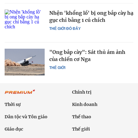
Nhện 'khổng lồ' bị ong bắp cày hạ
gục chỉ bằng 1 cú chích
THẾ GIỚI ĐÓ ĐÂY
"Ong bắp cày": Sát thủ ám ảnh
của chiến cơ Nga
THẾ GIỚI
Chính trị
Thời sự
Kinh doanh
Dân tộc và Tôn giáo
Thể thao
Giáo dục
Thế giới