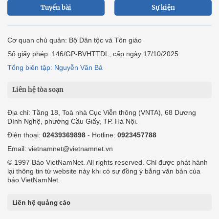
Tuyến bài
Sự kiện
Cơ quan chủ quản: Bộ Dân tộc và Tôn giáo
Số giấy phép: 146/GP-BVHTTDL, cấp ngày 17/10/2025
Tổng biên tập: Nguyễn Văn Bá
Liên hệ tòa soạn
Địa chỉ: Tầng 18, Toà nhà Cục Viễn thông (VNTA), 68 Dương
Đình Nghệ, phường Cầu Giấy, TP. Hà Nội.
Điện thoại:
02439369898
- Hotline:
0923457788
Email: vietnamnet@vietnamnet.vn
© 1997 Báo VietNamNet. All rights reserved. Chỉ được phát hành
lại thông tin từ website này khi có sự đồng ý bằng văn bản của
báo VietNamNet.
Liên hệ quảng cáo