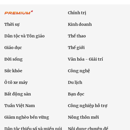
Chính trị
Thời sự
Kinh doanh
Dân tộc và Tôn giáo
Thể thao
Giáo dục
Thế giới
Đời sống
Văn hóa - Giải trí
Sức khỏe
Công nghệ
Ô tô xe máy
Du lịch
Bất động sản
Bạn đọc
Tuần Việt Nam
Công nghiệp hỗ trợ
Giảm nghèo bền vững
Nông thôn mới
Dân tộc thiểu số và miền núi
Nội dung chuyên đề