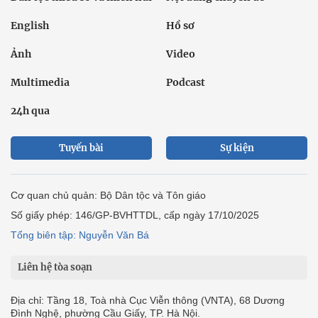
English
Hồ sơ
Ảnh
Video
Multimedia
Podcast
24h qua
Tuyến bài
Sự kiện
Cơ quan chủ quản: Bộ Dân tộc và Tôn giáo
Số giấy phép: 146/GP-BVHTTDL, cấp ngày 17/10/2025
Tổng biên tập: Nguyễn Văn Bá
Liên hệ tòa soạn
Địa chỉ: Tầng 18, Toà nhà Cục Viễn thông (VNTA), 68 Dương
Đình Nghệ, phường Cầu Giấy, TP. Hà Nội.