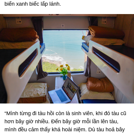
biển xanh biếc lấp lánh.
“Mình từng đi tàu hồi còn là sinh viên, khi đó tàu cũ
hơn bây giờ nhiều. Đến bây giờ mỗi lần lên tàu,
mình đều cảm thấy khá hoài niệm. Dù tàu hoả bây