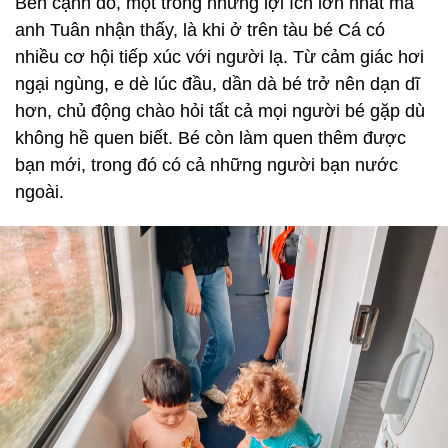
Bên cạnh đó, một trong những lợi ích lớn nhất mà
anh Tuân nhận thấy, là khi ở trên tàu bé Cá có
nhiều cơ hội tiếp xúc với người lạ. Từ cảm giác hơi
ngại ngùng, e dè lúc đầu, dần dà bé trở nên dạn dĩ
hơn, chủ động chào hỏi tất cả mọi người bé gặp dù
không hề quen biết. Bé còn làm quen thêm được
bạn mới, trong đó có cả những người bạn nước
ngoài.