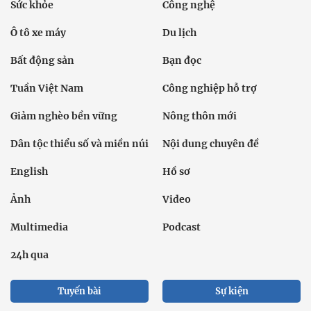
Sức khỏe
Công nghệ
Ô tô xe máy
Du lịch
Bất động sản
Bạn đọc
Tuần Việt Nam
Công nghiệp hỗ trợ
Giảm nghèo bền vững
Nông thôn mới
Dân tộc thiểu số và miền núi
Nội dung chuyên đề
English
Hồ sơ
Ảnh
Video
Multimedia
Podcast
24h qua
Tuyến bài
Sự kiện