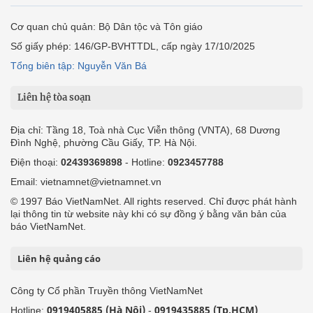
Cơ quan chủ quản: Bộ Dân tộc và Tôn giáo
Số giấy phép: 146/GP-BVHTTDL, cấp ngày 17/10/2025
Tổng biên tập: Nguyễn Văn Bá
Liên hệ tòa soạn
Địa chỉ: Tầng 18, Toà nhà Cục Viễn thông (VNTA), 68 Dương
Đình Nghệ, phường Cầu Giấy, TP. Hà Nội.
Điện thoại:
02439369898
- Hotline:
0923457788
Email: vietnamnet@vietnamnet.vn
© 1997 Báo VietNamNet. All rights reserved. Chỉ được phát hành
lại thông tin từ website này khi có sự đồng ý bằng văn bản của
báo VietNamNet.
Liên hệ quảng cáo
Công ty Cổ phần Truyền thông VietNamNet
0919405885 (Hà Nội)
0919435885 (Tp.HCM)
Hotline:
-