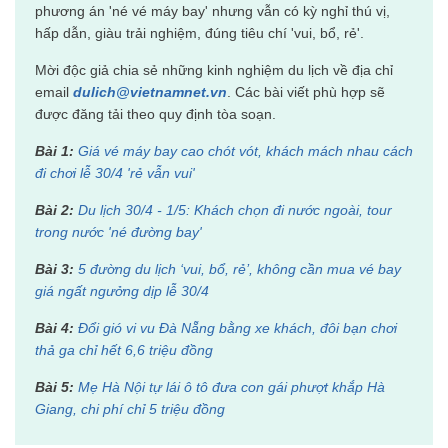
phương án 'né vé máy bay' nhưng vẫn có kỳ nghỉ thú vị,
hấp dẫn, giàu trải nghiệm, đúng tiêu chí 'vui, bổ, rẻ'.
Mời độc giả chia sẻ những kinh nghiệm du lịch về địa chỉ
email
dulich@vietnamnet.vn
. Các bài viết phù hợp sẽ
được đăng tải theo quy định tòa soạn.
Bài 1:
Giá vé máy bay cao chót vót, khách mách nhau cách
đi chơi lễ 30/4 'rẻ vẫn vui'
Bài 2:
Du lịch 30/4 - 1/5: Khách chọn đi nước ngoài, tour
trong nước 'né đường bay'
Bài 3:
5 đường du lịch ‘vui, bổ, rẻ’, không cần mua vé bay
giá ngất ngưởng dịp lễ 30/4
Bài 4:
Đổi gió vi vu Đà Nẵng bằng xe khách, đôi bạn chơi
thả ga chỉ hết 6,6 triệu đồng
Bài 5:
Mẹ Hà Nội tự lái ô tô đưa con gái phượt khắp Hà
Giang, chi phí chỉ 5 triệu đồng