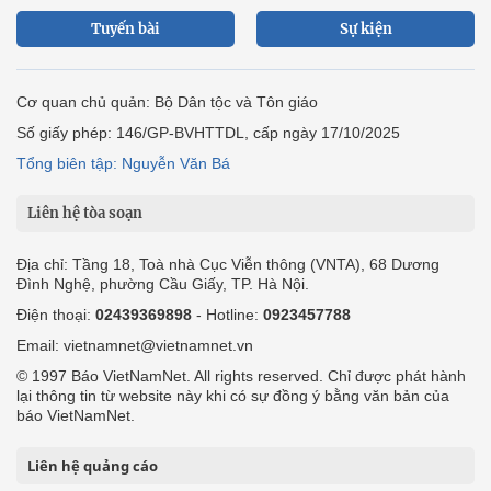
Tuyến bài
Sự kiện
Cơ quan chủ quản: Bộ Dân tộc và Tôn giáo
Số giấy phép: 146/GP-BVHTTDL, cấp ngày 17/10/2025
Tổng biên tập: Nguyễn Văn Bá
Liên hệ tòa soạn
Địa chỉ: Tầng 18, Toà nhà Cục Viễn thông (VNTA), 68 Dương
Đình Nghệ, phường Cầu Giấy, TP. Hà Nội.
Điện thoại:
02439369898
- Hotline:
0923457788
Email: vietnamnet@vietnamnet.vn
© 1997 Báo VietNamNet. All rights reserved. Chỉ được phát hành
lại thông tin từ website này khi có sự đồng ý bằng văn bản của
báo VietNamNet.
Liên hệ quảng cáo