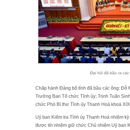
Đại hội đã bầu ra cá
Chấp hành Đảng bộ tỉnh đã bầu các ông: Đỗ M
Trưởng Ban Tổ chức Tỉnh ủy; Trịnh Tuấn Sinh 
chức Phó Bí thư Tỉnh ủy Thanh Hoá khoá XIX
Uỷ ban Kiểm tra Tỉnh ủy Thanh Hoá nhiệm k
được tín nhiệm giữ chức Chủ nhiệm Uỷ ban Ki