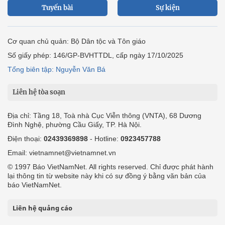
Tuyến bài
Sự kiện
Cơ quan chủ quản: Bộ Dân tộc và Tôn giáo
Số giấy phép: 146/GP-BVHTTDL, cấp ngày 17/10/2025
Tổng biên tập: Nguyễn Văn Bá
Liên hệ tòa soạn
Địa chỉ: Tầng 18, Toà nhà Cục Viễn thông (VNTA), 68 Dương
Đình Nghệ, phường Cầu Giấy, TP. Hà Nội.
Điện thoại:
02439369898
- Hotline:
0923457788
Email: vietnamnet@vietnamnet.vn
© 1997 Báo VietNamNet. All rights reserved. Chỉ được phát hành
lại thông tin từ website này khi có sự đồng ý bằng văn bản của
báo VietNamNet.
Liên hệ quảng cáo