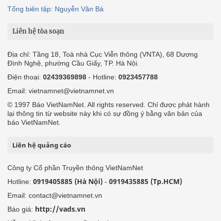
Tổng biên tập: Nguyễn Văn Bá
Liên hệ tòa soạn
Địa chỉ: Tầng 18, Toà nhà Cục Viễn thông (VNTA), 68 Dương
Đình Nghệ, phường Cầu Giấy, TP. Hà Nội.
Điện thoại:
02439369898
- Hotline:
0923457788
Email: vietnamnet@vietnamnet.vn
© 1997 Báo VietNamNet. All rights reserved. Chỉ được phát hành
lại thông tin từ website này khi có sự đồng ý bằng văn bản của
báo VietNamNet.
Liên hệ quảng cáo
Công ty Cổ phần Truyền thông VietNamNet
0919405885 (Hà Nội)
0919435885 (Tp.HCM)
Hotline:
-
Email: contact@vietnamnet.vn
http://vads.vn
Báo giá: