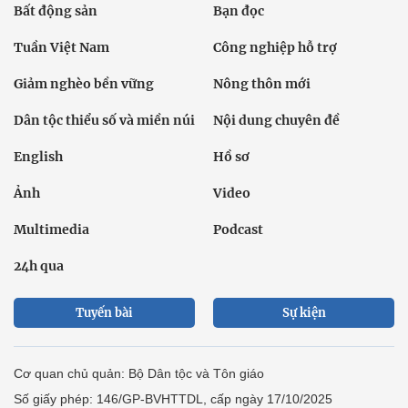
Bất động sản
Bạn đọc
Tuần Việt Nam
Công nghiệp hỗ trợ
Giảm nghèo bền vững
Nông thôn mới
Dân tộc thiểu số và miền núi
Nội dung chuyên đề
English
Hồ sơ
Ảnh
Video
Multimedia
Podcast
24h qua
Tuyến bài
Sự kiện
Cơ quan chủ quản: Bộ Dân tộc và Tôn giáo
Số giấy phép: 146/GP-BVHTTDL, cấp ngày 17/10/2025