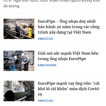
có vị “ngọt như nước mưa” khiến nhiều người không khỏi
ấn tượng.
EuroPipe - Ống nhựa duy nhất
bảo hành 30 năm trong các công
trình xây dựng tại Việt Nam
AMACCAO
Giải mã sức mạnh Việt Nam bên
trong ống nhựa EuroPipe
KINH DOANH
EuroPipe mạnh tay ứng vốn: ‘cái
khó ló cái khôn’ mùa dịch Covid-
19
AMACCAO