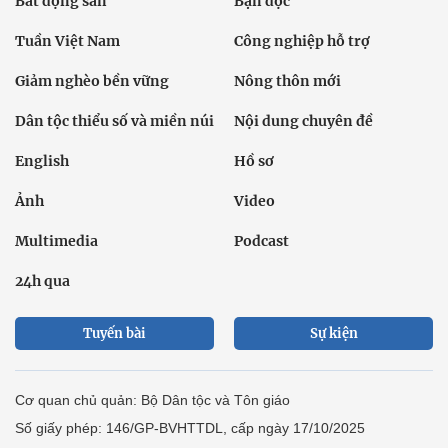
Bất động sản
Bạn đọc
Tuần Việt Nam
Công nghiệp hỗ trợ
Giảm nghèo bền vững
Nông thôn mới
Dân tộc thiểu số và miền núi
Nội dung chuyên đề
English
Hồ sơ
Ảnh
Video
Multimedia
Podcast
24h qua
Tuyến bài
Sự kiện
Cơ quan chủ quản: Bộ Dân tộc và Tôn giáo
Số giấy phép: 146/GP-BVHTTDL, cấp ngày 17/10/2025