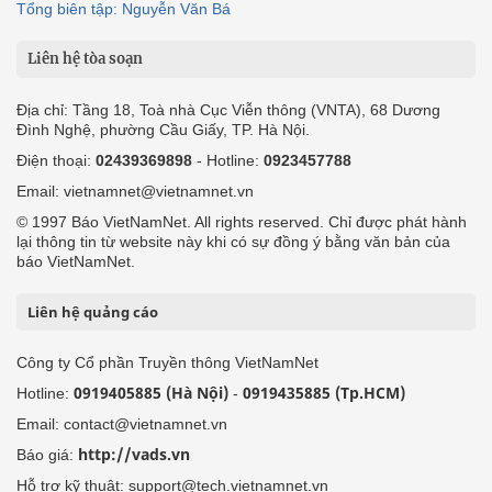
Tổng biên tập: Nguyễn Văn Bá
Liên hệ tòa soạn
Địa chỉ: Tầng 18, Toà nhà Cục Viễn thông (VNTA), 68 Dương
Đình Nghệ, phường Cầu Giấy, TP. Hà Nội.
Điện thoại:
02439369898
- Hotline:
0923457788
Email: vietnamnet@vietnamnet.vn
© 1997 Báo VietNamNet. All rights reserved. Chỉ được phát hành
lại thông tin từ website này khi có sự đồng ý bằng văn bản của
báo VietNamNet.
Liên hệ quảng cáo
Công ty Cổ phần Truyền thông VietNamNet
0919405885 (Hà Nội)
0919435885 (Tp.HCM)
Hotline:
-
Email: contact@vietnamnet.vn
http://vads.vn
Báo giá:
Hỗ trợ kỹ thuật: support@tech.vietnamnet.vn