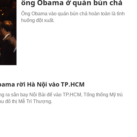
ông Obama ở quán bún chả
Ông Obama vào quán bún chả hoàn toàn là tình
huống đột xuất.
ama rời Hà Nội vào TP.HCM
g ra sân bay Nội Bài để vào TP.HCM, Tổng thống Mỹ trú
hu đô thị Mễ Trì Thượng.