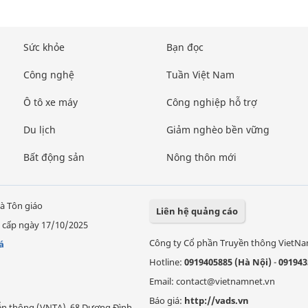
Sức khỏe
Bạn đọc
Công nghệ
Tuần Việt Nam
Ô tô xe máy
Công nghiệp hỗ trợ
Du lịch
Giảm nghèo bền vững
Bất động sản
Nông thôn mới
à Tôn giáo
Liên hệ quảng cáo
 cấp ngày 17/10/2025
Công ty Cổ phần Truyền thông VietN
á
Hotline:
0919405885 (Hà Nội)
-
091943
Email: contact@vietnamnet.vn
Báo giá:
http://vads.vn
Viễn thông (VNTA), 68 Dương Đình