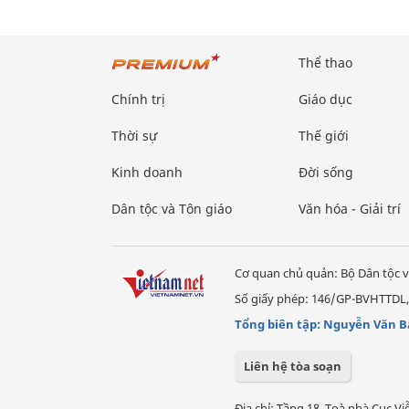
Thể thao
Chính trị
Giáo dục
Thời sự
Thế giới
Kinh doanh
Đời sống
Dân tộc và Tôn giáo
Văn hóa - Giải trí
Cơ quan chủ quản: Bộ Dân tộc v
Số giấy phép: 146/GP-BVHTTDL,
Tổng biên tập: Nguyễn Văn B
Liên hệ tòa soạn
Địa chỉ: Tầng 18, Toà nhà Cục 