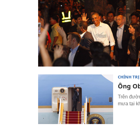
CHÍNH TRỊ
Ông Ob
Trên đườn
mưa tại k