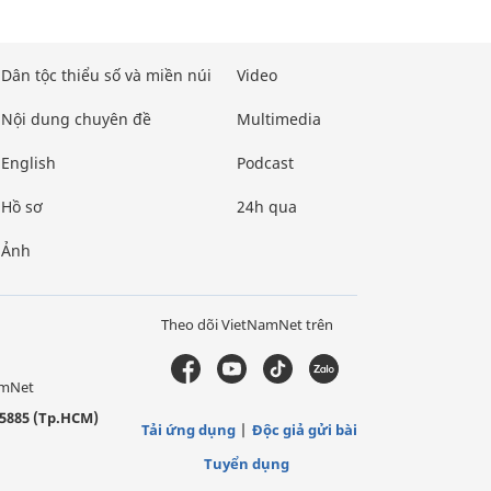
Dân tộc thiểu số và miền núi
Video
Nội dung chuyên đề
Multimedia
English
Podcast
Hồ sơ
24h qua
Ảnh
Theo dõi VietNamNet trên
amNet
5885 (Tp.HCM)
Tải ứng dụng
Độc giả gửi bài
Tuyển dụng