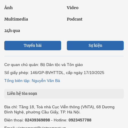
Ảnh
Video
Multimedia
Podcast
24h qua
Tuyến bài
Sự kiện
Cơ quan chủ quản: Bộ Dân tộc và Tôn giáo
Số giấy phép: 146/GP-BVHTTDL, cấp ngày 17/10/2025
Tổng biên tập: Nguyễn Văn Bá
Liên hệ tòa soạn
Địa chỉ: Tầng 18, Toà nhà Cục Viễn thông (VNTA), 68 Dương
Đình Nghệ, phường Cầu Giấy, TP. Hà Nội.
Điện thoại:
02439369898
- Hotline:
0923457788
Email: vietnamnet@vietnamnet.vn