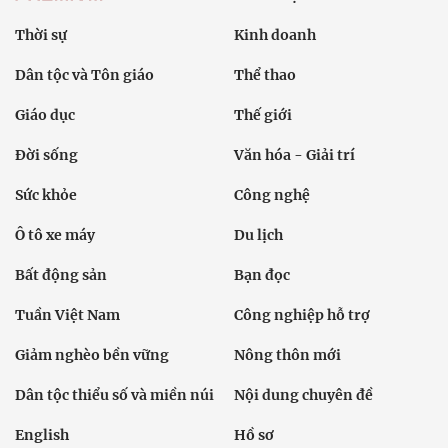
Thời sự
Kinh doanh
Dân tộc và Tôn giáo
Thể thao
Giáo dục
Thế giới
Đời sống
Văn hóa - Giải trí
Sức khỏe
Công nghệ
Ô tô xe máy
Du lịch
Bất động sản
Bạn đọc
Tuần Việt Nam
Công nghiệp hỗ trợ
Giảm nghèo bền vững
Nông thôn mới
Dân tộc thiểu số và miền núi
Nội dung chuyên đề
English
Hồ sơ