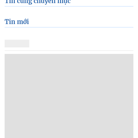
Tin cùng chuyên mục
Tin mới