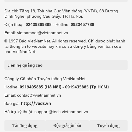
Địa chỉ: Tầng 18, Toà nhà Cục Viễn thông (VNTA), 68 Dương
Đình Nghệ, phường Cầu Giấy, TP. Hà Nội.
Điện thoại:
02439369898
- Hotline:
0923457788
Email: vietnamnet@vietnamnet.vn
© 1997 Báo VietNamNet. All rights reserved. Chỉ được phát hành
lại thông tin từ website này khi có sự đồng ý bằng văn bản của
báo VietNamNet.
Liên hệ quảng cáo
Công ty Cổ phần Truyền thông VietNamNet
0919405885 (Hà Nội)
0919435885 (Tp.HCM)
Hotline:
-
Email: contact@vietnamnet.vn
http://vads.vn
Báo giá:
Hỗ trợ kỹ thuật: support@tech.vietnamnet.vn
Tải ứng dụng
Độc giả gửi bài
Tuyển dụng