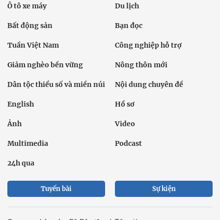
Ô tô xe máy
Du lịch
Bất động sản
Bạn đọc
Tuần Việt Nam
Công nghiệp hỗ trợ
Giảm nghèo bền vững
Nông thôn mới
Dân tộc thiểu số và miền núi
Nội dung chuyên đề
English
Hồ sơ
Ảnh
Video
Multimedia
Podcast
24h qua
Tuyến bài
Sự kiện