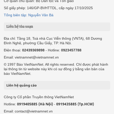
Cơ quan chủ quản: Bộ Dân tộc và Tôn giáo
Số giấy phép: 146/GP-BVHTTDL, cấp ngày 17/10/2025
Tổng biên tập: Nguyễn Văn Bá
Liên hệ tòa soạn
Địa chỉ: Tầng 18, Toà nhà Cục Viễn thông (VNTA), 68 Dương
Đình Nghệ, phường Cầu Giấy, TP. Hà Nội.
Điện thoại:
02439369898
- Hotline:
0923457788
Email: vietnamnet@vietnamnet.vn
© 1997 Báo VietNamNet. All rights reserved. Chỉ được phát hành
lại thông tin từ website này khi có sự đồng ý bằng văn bản của
báo VietNamNet.
Liên hệ quảng cáo
Công ty Cổ phần Truyền thông VietNamNet
0919405885 (Hà Nội)
0919435885 (Tp.HCM)
Hotline:
-
Email: contact@vietnamnet.vn