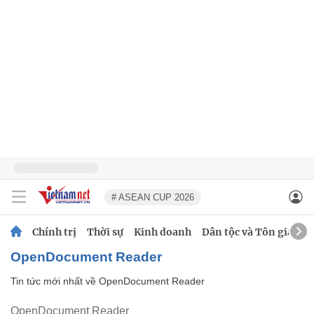
# ASEAN CUP 2026
Chính trị
Thời sự
Kinh doanh
Dân tộc và Tôn giáo
OpenDocument Reader
Tin tức mới nhất về
OpenDocument Reader
OpenDocument Reader