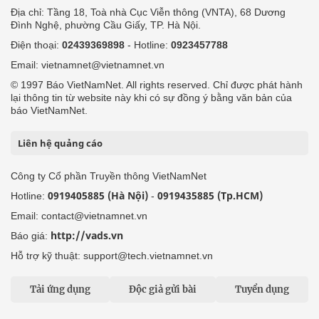
Địa chỉ: Tầng 18, Toà nhà Cục Viễn thông (VNTA), 68 Dương
Đình Nghệ, phường Cầu Giấy, TP. Hà Nội.
Điện thoại:
02439369898
- Hotline:
0923457788
Email: vietnamnet@vietnamnet.vn
© 1997 Báo VietNamNet. All rights reserved. Chỉ được phát hành
lại thông tin từ website này khi có sự đồng ý bằng văn bản của
báo VietNamNet.
Liên hệ quảng cáo
Công ty Cổ phần Truyền thông VietNamNet
0919405885 (Hà Nội)
0919435885 (Tp.HCM)
Hotline:
-
Email: contact@vietnamnet.vn
http://vads.vn
Báo giá:
Hỗ trợ kỹ thuật: support@tech.vietnamnet.vn
Tải ứng dụng
Độc giả gửi bài
Tuyển dụng