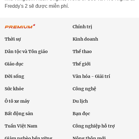
Freddy's 2 sẽ được miễn phí.
Chính trị
Thời sự
Kinh doanh
Dân tộc và Tôn giáo
Thể thao
Giáo dục
Thế giới
Đời sống
Văn hóa - Giải trí
Sức khỏe
Công nghệ
Ô tô xe máy
Du lịch
Bất động sản
Bạn đọc
Tuần Việt Nam
Công nghiệp hỗ trợ
Giảm nghèo bền vững
Nông thôn mới