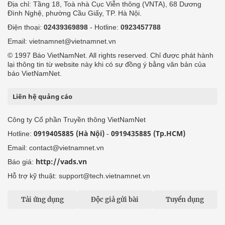
Địa chỉ: Tầng 18, Toà nhà Cục Viễn thông (VNTA), 68 Dương
Đình Nghệ, phường Cầu Giấy, TP. Hà Nội.
Điện thoại:
02439369898
- Hotline:
0923457788
Email: vietnamnet@vietnamnet.vn
© 1997 Báo VietNamNet. All rights reserved. Chỉ được phát hành
lại thông tin từ website này khi có sự đồng ý bằng văn bản của
báo VietNamNet.
Liên hệ quảng cáo
Công ty Cổ phần Truyền thông VietNamNet
0919405885 (Hà Nội)
0919435885 (Tp.HCM)
Hotline:
-
Email: contact@vietnamnet.vn
http://vads.vn
Báo giá:
Hỗ trợ kỹ thuật: support@tech.vietnamnet.vn
Tải ứng dụng
Độc giả gửi bài
Tuyển dụng