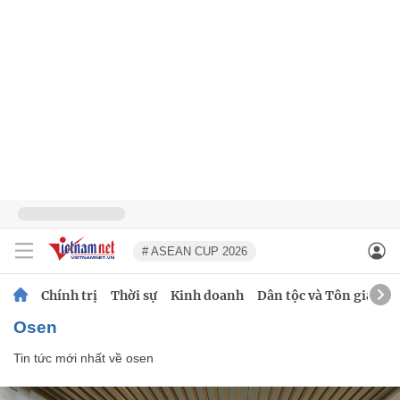
# ASEAN CUP 2026
Chính trị
Thời sự
Kinh doanh
Dân tộc và Tôn giáo
osen
Tin tức mới nhất về
osen