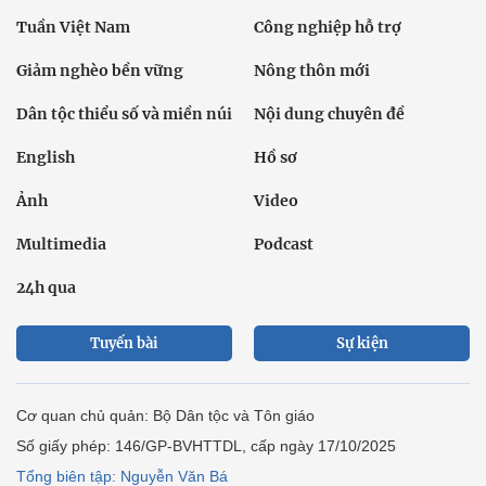
Tuần Việt Nam
Công nghiệp hỗ trợ
Giảm nghèo bền vững
Nông thôn mới
Dân tộc thiểu số và miền núi
Nội dung chuyên đề
English
Hồ sơ
Ảnh
Video
Multimedia
Podcast
24h qua
Tuyến bài
Sự kiện
Cơ quan chủ quản: Bộ Dân tộc và Tôn giáo
Số giấy phép: 146/GP-BVHTTDL, cấp ngày 17/10/2025
Tổng biên tập: Nguyễn Văn Bá