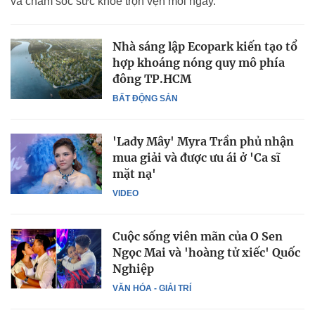
và chăm sóc sức khỏe trọn vẹn mỗi ngày.
Nhà sáng lập Ecopark kiến tạo tổ
hợp khoáng nóng quy mô phía
đông TP.HCM
BẤT ĐỘNG SẢN
'Lady Mây' Myra Trần phủ nhận
mua giải và được ưu ái ở 'Ca sĩ
mặt nạ'
VIDEO
Cuộc sống viên mãn của O Sen
Ngọc Mai và 'hoàng tử xiếc' Quốc
Nghiệp
VĂN HÓA - GIẢI TRÍ