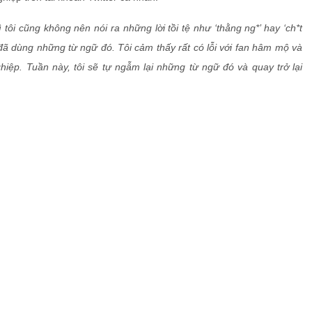
tôi cũng không nên nói ra những lời tồi tệ như ‘thằng ng*’ hay ‘ch*t
vì đã dùng những từ ngữ đó. Tôi cảm thấy rất có lỗi với fan hâm mộ và
iệp. Tuần này, tôi sẽ tự ngẫm lại những từ ngữ đó và quay trở lại