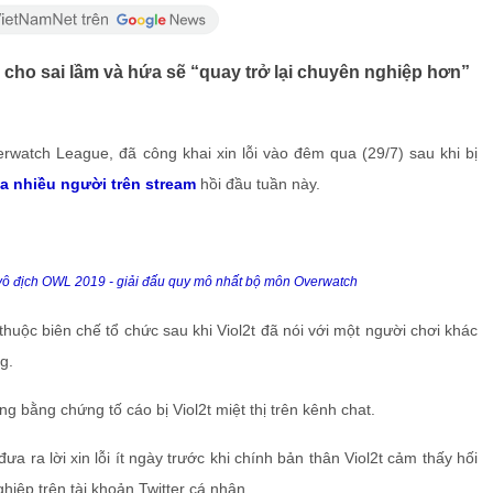
hứ cho sai lầm và hứa sẽ “quay trở lại chuyên nghiệp hơn”
verwatch League, đã công khai xin lỗi vào đêm qua (29/7) sau khi bị
ủa nhiều người trên stream
hồi đầu tuần này.
 vô địch OWL 2019 - giải đấu quy mô nhất bộ môn Overwatch
thuộc biên chế tổ chức sau khi Viol2t đã nói với một người chơi khác
g.
 bằng chứng tố cáo bị Viol2t miệt thị trên kênh chat.
 ra lời xin lỗi ít ngày trước khi chính bản thân Viol2t cảm thấy hối
hiệp trên tài khoản Twitter cá nhân.