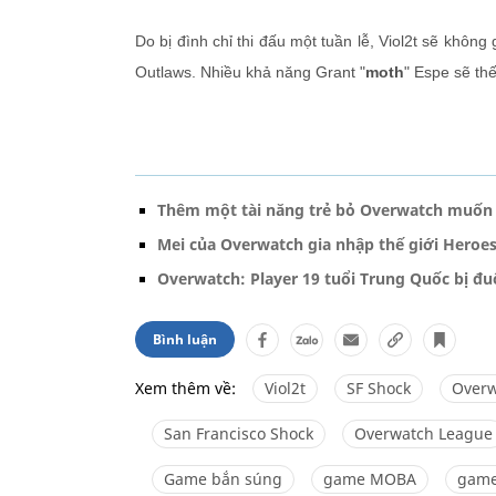
Do bị đình chỉ thi đấu một tuần lễ, Viol2t sẽ khôn
Outlaws. Nhiều khả năng Grant "
moth
" Espe sẽ thế
Thêm một tài năng trẻ bỏ Overwatch muốn
Mei của Overwatch gia nhập thế giới Heroes
Overwatch: Player 19 tuổi Trung Quốc bị đ
Bình luận
Xem thêm về:
Viol2t
SF Shock
Overw
San Francisco Shock
Overwatch League
Game bắn súng
game MOBA
game