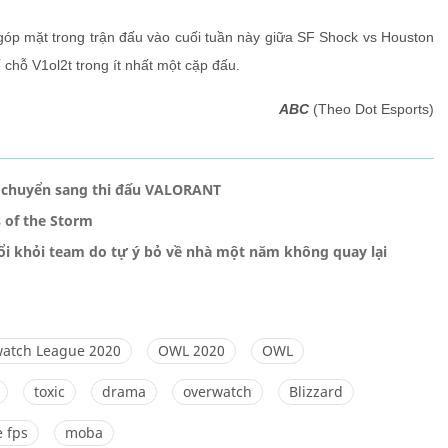
g góp mặt trong trận đấu vào cuối tuần này giữa SF Shock vs Houston
 chỗ V1ol2t trong ít nhất một cặp đấu.
ABC
(Theo Dot Esports)
 chuyển sang thi đấu VALORANT
 of the Storm
uổi khỏi team do tự ý bỏ về nhà một năm không quay lại
atch League 2020
OWL 2020
OWL
toxic
drama
overwatch
Blizzard
 fps
moba