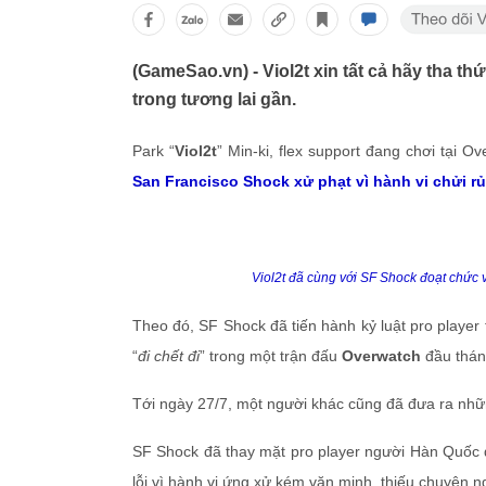
(GameSao.vn) - Viol2t xin tất cả hãy tha t
trong tương lai gần.
Park “
Viol2t
” Min-ki, flex support đang chơi tại O
San Francisco Shock xử phạt vì hành vi chửi r
Viol2t đã cùng với SF Shock đoạt chức
Theo đó, SF Shock đã tiến hành kỷ luật pro player 
“
đi chết đi
” trong một trận đấu
Overwatch
đầu thán
Tới ngày 27/7, một người khác cũng đã đưa ra những
SF Shock đã thay mặt pro player người Hàn Quốc đưa
lỗi vì hành vi ứng xử kém văn minh, thiếu chuyên ng