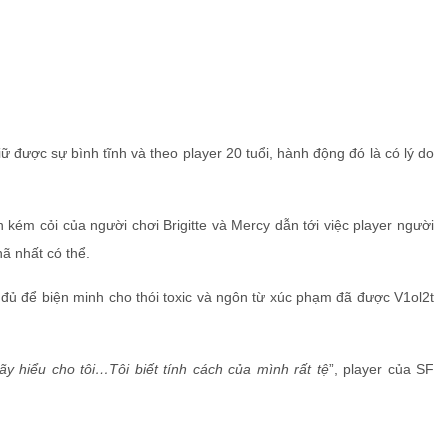
giữ được sự bình tĩnh và theo player 20 tuổi, hành động đó là có lý do
n kém cỏi của người chơi Brigitte và Mercy dẫn tới việc player người
hã nhất có thể.
ủ để biện minh cho thói toxic và ngôn từ xúc phạm đã được V1ol2t
ãy hiểu cho tôi…Tôi biết tính cách của mình rất tệ
”, player của SF