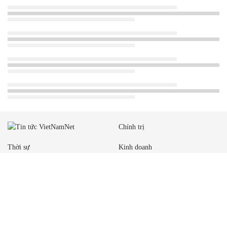
Chính trị
Thời sự
Kinh doanh
Dân tộc và Tôn giáo
Thể thao
Giáo dục
Thế giới
Đời sống
Văn hóa - Giải trí