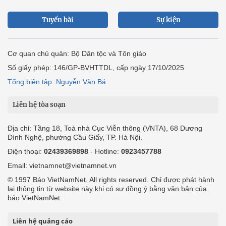
Tuyến bài
Sự kiện
Cơ quan chủ quản: Bộ Dân tộc và Tôn giáo
Số giấy phép: 146/GP-BVHTTDL, cấp ngày 17/10/2025
Tổng biên tập: Nguyễn Văn Bá
Liên hệ tòa soạn
Địa chỉ: Tầng 18, Toà nhà Cục Viễn thông (VNTA), 68 Dương
Đình Nghệ, phường Cầu Giấy, TP. Hà Nội.
Điện thoại:
02439369898
- Hotline:
0923457788
Email: vietnamnet@vietnamnet.vn
© 1997 Báo VietNamNet. All rights reserved. Chỉ được phát hành
lại thông tin từ website này khi có sự đồng ý bằng văn bản của
báo VietNamNet.
Liên hệ quảng cáo