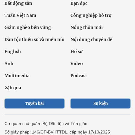
Bất động sản
Bạn đọc
Tuần Việt Nam
Công nghiệp hỗ trợ
Giảm nghèo bền vững
Nông thôn mới
Dân tộc thiểu số và miền núi
Nội dung chuyên đề
English
Hồ sơ
Ảnh
Video
Multimedia
Podcast
24h qua
Tuyến bài
Sự kiện
Cơ quan chủ quản: Bộ Dân tộc và Tôn giáo
Số giấy phép: 146/GP-BVHTTDL, cấp ngày 17/10/2025