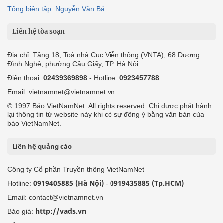
Tổng biên tập: Nguyễn Văn Bá
Liên hệ tòa soạn
Địa chỉ: Tầng 18, Toà nhà Cục Viễn thông (VNTA), 68 Dương
Đình Nghệ, phường Cầu Giấy, TP. Hà Nội.
Điện thoại:
02439369898
- Hotline:
0923457788
Email: vietnamnet@vietnamnet.vn
© 1997 Báo VietNamNet. All rights reserved. Chỉ được phát hành
lại thông tin từ website này khi có sự đồng ý bằng văn bản của
báo VietNamNet.
Liên hệ quảng cáo
Công ty Cổ phần Truyền thông VietNamNet
0919405885 (Hà Nội)
0919435885 (Tp.HCM)
Hotline:
-
Email: contact@vietnamnet.vn
http://vads.vn
Báo giá: