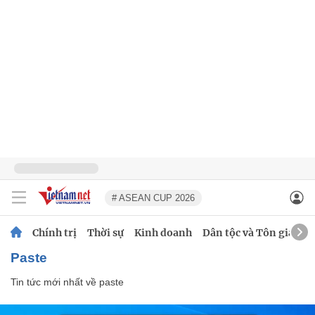
# ASEAN CUP 2026
Chính trị
Thời sự
Kinh doanh
Dân tộc và Tôn giáo
paste
Tin tức mới nhất về
paste