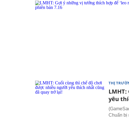
THỊ TRƯỜ
LMHT: 
yêu thí
(GameSao.
Chuẩn bị 