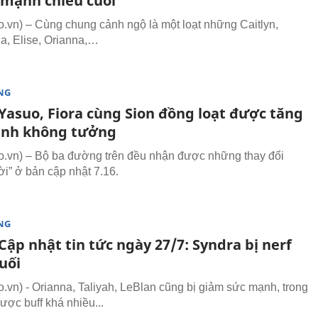
f mạnh chiêu cuối
vn) – Cùng chung cảnh ngộ là một loạt những Caitlyn,
a, Elise, Orianna,…
NG
Yasuo, Fiora cùng Sion đồng loạt được tăng
nh không tưởng
vn) – Bộ ba đường trên đều nhận được những thay đổi
ời” ở bản cập nhật 7.16.
NG
ập nhật tin tức ngày 27/7: Syndra bị nerf
uối
vn) - Orianna, Taliyah, LeBlan cũng bị giảm sức mạnh, trong
ược buff khá nhiều...