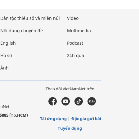
Dân tộc thiểu số và miền núi
Video
Nội dung chuyên đề
Multimedia
English
Podcast
Hồ sơ
24h qua
Ảnh
Theo dõi VietNamNet trên
amNet
5885 (Tp.HCM)
Tải ứng dụng
Độc giả gửi bài
Tuyển dụng