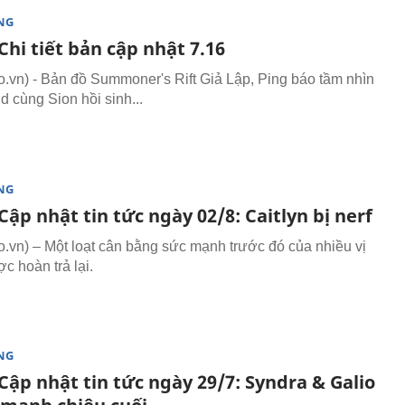
NG
hi tiết bản cập nhật 7.16
vn) - Bản đồ Summoner's Rift Giả Lập, Ping báo tầm nhìn
d cùng Sion hồi sinh...
NG
ập nhật tin tức ngày 02/8: Caitlyn bị nerf
vn) – Một loạt cân bằng sức mạnh trước đó của nhiều vị
c hoàn trả lại.
NG
ập nhật tin tức ngày 29/7: Syndra & Galio