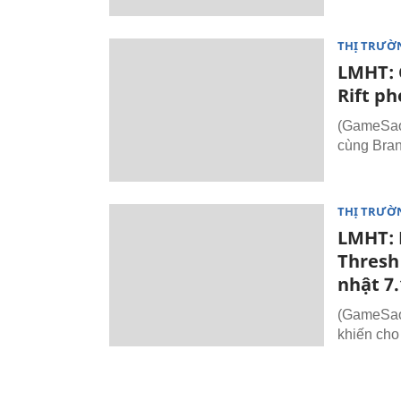
THỊ TRƯỜ
LMHT: 
Rift ph
(GameSao.
cùng Bra
THỊ TRƯỜ
LMHT: 
Thresh
nhật 7.
(GameSao.
khiến cho