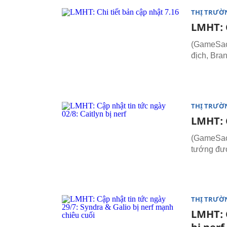
THỊ TRƯỜ
LMHT: C
(GameSao.
địch, Bran
THỊ TRƯỜ
LMHT: C
(GameSao.
tướng đượ
THỊ TRƯỜ
LMHT: C