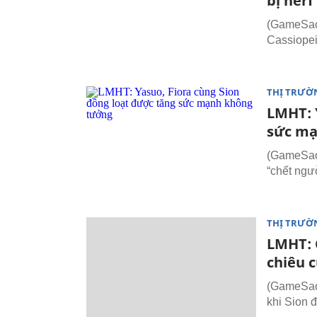
bị ner
(GameSao.
Cassiopei
THỊ TRƯỜ
LMHT: 
sức mạ
(GameSao.
“chết ngư
THỊ TRƯỜ
LMHT: C
chiêu c
(GameSao.
khi Sion đ