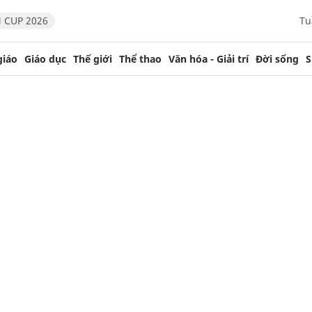
 CUP 2026
Tu
giáo
Giáo dục
Thế giới
Thể thao
Văn hóa - Giải trí
Đời sống
S