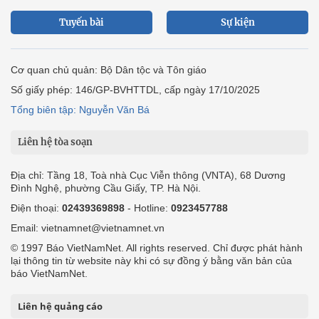
Tuyến bài
Sự kiện
Cơ quan chủ quản: Bộ Dân tộc và Tôn giáo
Số giấy phép: 146/GP-BVHTTDL, cấp ngày 17/10/2025
Tổng biên tập: Nguyễn Văn Bá
Liên hệ tòa soạn
Địa chỉ: Tầng 18, Toà nhà Cục Viễn thông (VNTA), 68 Dương
Đình Nghệ, phường Cầu Giấy, TP. Hà Nội.
Điện thoại:
02439369898
- Hotline:
0923457788
Email: vietnamnet@vietnamnet.vn
© 1997 Báo VietNamNet. All rights reserved. Chỉ được phát hành
lại thông tin từ website này khi có sự đồng ý bằng văn bản của
báo VietNamNet.
Liên hệ quảng cáo