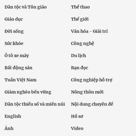
Dân tộc và Tôn giáo
Thể thao
Giáo dục
Thế giới
Đời sống
Văn hóa - Giải trí
Sức khỏe
Công nghệ
Ô tô xe máy
Du lịch
Bất động sản
Bạn đọc
Tuần Việt Nam
Công nghiệp hỗ trợ
Giảm nghèo bền vững
Nông thôn mới
Dân tộc thiểu số và miền núi
Nội dung chuyên đề
English
Hồ sơ
Ảnh
Video