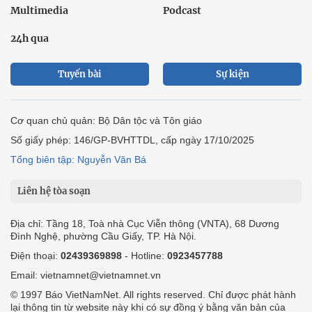
Multimedia
Podcast
24h qua
Tuyến bài
Sự kiện
Cơ quan chủ quản: Bộ Dân tộc và Tôn giáo
Số giấy phép: 146/GP-BVHTTDL, cấp ngày 17/10/2025
Tổng biên tập: Nguyễn Văn Bá
Liên hệ tòa soạn
Địa chỉ: Tầng 18, Toà nhà Cục Viễn thông (VNTA), 68 Dương
Đình Nghệ, phường Cầu Giấy, TP. Hà Nội.
Điện thoại:
02439369898
- Hotline:
0923457788
Email: vietnamnet@vietnamnet.vn
© 1997 Báo VietNamNet. All rights reserved. Chỉ được phát hành
lại thông tin từ website này khi có sự đồng ý bằng văn bản của