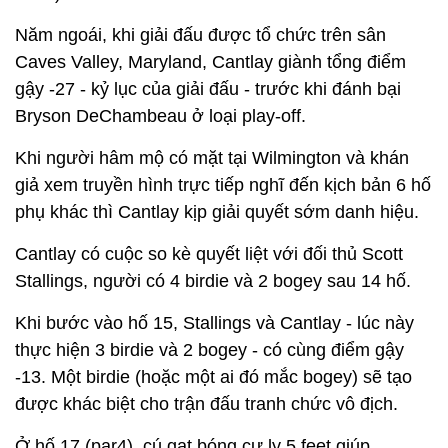
Năm ngoái, khi giải đấu được tổ chức trên sân
Caves Valley, Maryland, Cantlay giành tổng điểm
gậy -27 - kỷ lục của giải đấu - trước khi đánh bại
Bryson DeChambeau ở loại play-off.
Khi người hâm mộ có mặt tại Wilmington và khán
giả xem truyền hình trực tiếp nghĩ đến kịch bản 6 hố
phụ khác thì Cantlay kịp giải quyết sớm danh hiệu.
Cantlay có cuộc so kè quyết liệt với đối thủ Scott
Stallings, người có 4 birdie và 2 bogey sau 14 hố.
Khi bước vào hố 15, Stallings và Cantlay - lúc này
thực hiện 3 birdie và 2 bogey - có cùng điểm gậy
-13. Một birdie (hoặc một ai đó mắc bogey) sẽ tạo
được khác biệt cho trận đấu tranh chức vô địch.
Ở hố 17 (par4), cú gạt bóng cự ly 5 feet giúp