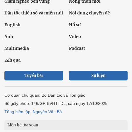
Giảm nghèo bền vững
Nông thôn mới
Dân tộc thiểu số và miền núi
Nội dung chuyên đề
English
Hồ sơ
Ảnh
Video
Multimedia
Podcast
24h qua
Tuyến bài
Sự kiện
Cơ quan chủ quản: Bộ Dân tộc và Tôn giáo
Số giấy phép: 146/GP-BVHTTDL, cấp ngày 17/10/2025
Tổng biên tập: Nguyễn Văn Bá
Liên hệ tòa soạn