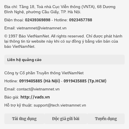
Địa chỉ: Tầng 18, Toà nhà Cục Viễn thông (VNTA), 68 Dương
Đình Nghệ, phường Cầu Giấy, TP. Hà Nội.
Điện thoại:
02439369898
- Hotline:
0923457788
Email: vietnamnet@vietnamnet.vn
© 1997 Báo VietNamNet. All rights reserved. Chỉ được phát hành
lại thông tin từ website này khi có sự đồng ý bằng văn bản của
báo VietNamNet.
Liên hệ quảng cáo
Công ty Cổ phần Truyền thông VietNamNet
0919405885 (Hà Nội)
0919435885 (Tp.HCM)
Hotline:
-
Email: contact@vietnamnet.vn
http://vads.vn
Báo giá:
Hỗ trợ kỹ thuật: support@tech.vietnamnet.vn
Tải ứng dụng
Độc giả gửi bài
Tuyển dụng