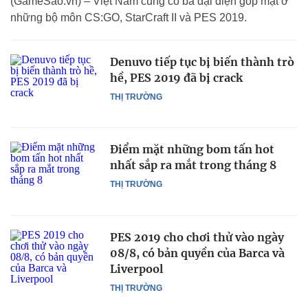
(GameSao.vn) – Việt Nam cũng có ba đại diện góp mặt ở
những bộ môn CS:GO, StarCraft II và PES 2019.
Denuvo tiếp tục bị biến thành trò
hề, PES 2019 đã bị crack
THỊ TRƯỜNG
Điểm mặt những bom tấn hot
nhất sắp ra mắt trong tháng 8
THỊ TRƯỜNG
PES 2019 cho chơi thử vào ngày
08/8, có bản quyền của Barca và
Liverpool
THỊ TRƯỜNG