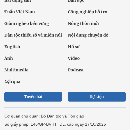
Bất động sản
Bạn đọc
Tuần Việt Nam
Công nghiệp hỗ trợ
Giảm nghèo bền vững
Nông thôn mới
Dân tộc thiểu số và miền núi
Nội dung chuyên đề
English
Hồ sơ
Ảnh
Video
Multimedia
Podcast
24h qua
Tuyến bài
Sự kiện
Cơ quan chủ quản: Bộ Dân tộc và Tôn giáo
Số giấy phép: 146/GP-BVHTTDL, cấp ngày 17/10/2025