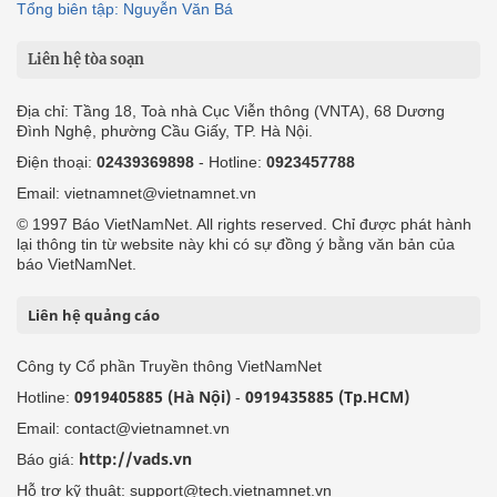
Tổng biên tập: Nguyễn Văn Bá
Liên hệ tòa soạn
Địa chỉ: Tầng 18, Toà nhà Cục Viễn thông (VNTA), 68 Dương
Đình Nghệ, phường Cầu Giấy, TP. Hà Nội.
Điện thoại:
02439369898
- Hotline:
0923457788
Email: vietnamnet@vietnamnet.vn
© 1997 Báo VietNamNet. All rights reserved. Chỉ được phát hành
lại thông tin từ website này khi có sự đồng ý bằng văn bản của
báo VietNamNet.
Liên hệ quảng cáo
Công ty Cổ phần Truyền thông VietNamNet
0919405885 (Hà Nội)
0919435885 (Tp.HCM)
Hotline:
-
Email: contact@vietnamnet.vn
http://vads.vn
Báo giá:
Hỗ trợ kỹ thuật: support@tech.vietnamnet.vn