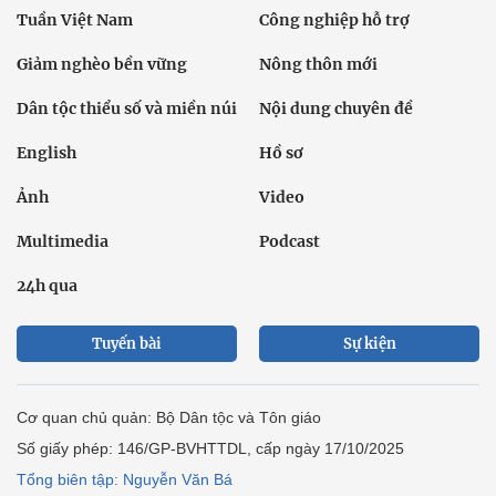
Tuần Việt Nam
Công nghiệp hỗ trợ
Giảm nghèo bền vững
Nông thôn mới
Dân tộc thiểu số và miền núi
Nội dung chuyên đề
English
Hồ sơ
Ảnh
Video
Multimedia
Podcast
24h qua
Tuyến bài
Sự kiện
Cơ quan chủ quản: Bộ Dân tộc và Tôn giáo
Số giấy phép: 146/GP-BVHTTDL, cấp ngày 17/10/2025
Tổng biên tập: Nguyễn Văn Bá