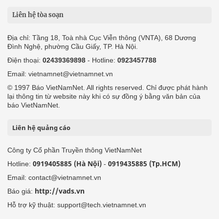
Liên hệ tòa soạn
Địa chỉ: Tầng 18, Toà nhà Cục Viễn thông (VNTA), 68 Dương
Đình Nghệ, phường Cầu Giấy, TP. Hà Nội.
Điện thoại:
02439369898
- Hotline:
0923457788
Email: vietnamnet@vietnamnet.vn
© 1997 Báo VietNamNet. All rights reserved. Chỉ được phát hành
lại thông tin từ website này khi có sự đồng ý bằng văn bản của
báo VietNamNet.
Liên hệ quảng cáo
Công ty Cổ phần Truyền thông VietNamNet
0919405885 (Hà Nội)
0919435885 (Tp.HCM)
Hotline:
-
Email: contact@vietnamnet.vn
http://vads.vn
Báo giá:
Hỗ trợ kỹ thuật: support@tech.vietnamnet.vn