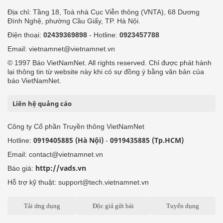
Địa chỉ: Tầng 18, Toà nhà Cục Viễn thông (VNTA), 68 Dương
Đình Nghệ, phường Cầu Giấy, TP. Hà Nội.
Điện thoại:
02439369898
- Hotline:
0923457788
Email: vietnamnet@vietnamnet.vn
© 1997 Báo VietNamNet. All rights reserved. Chỉ được phát hành
lại thông tin từ website này khi có sự đồng ý bằng văn bản của
báo VietNamNet.
Liên hệ quảng cáo
Công ty Cổ phần Truyền thông VietNamNet
0919405885 (Hà Nội)
0919435885 (Tp.HCM)
Hotline:
-
Email: contact@vietnamnet.vn
http://vads.vn
Báo giá:
Hỗ trợ kỹ thuật: support@tech.vietnamnet.vn
Tải ứng dụng
Độc giả gửi bài
Tuyển dụng