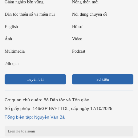
Giảm nghèo bền vững
Nông thôn mới
Dân tộc thiểu số và miền núi
Nội dung chuyên đề
English
Hồ sơ
Ảnh
Video
Multimedia
Podcast
24h qua
Tuyến bài
Sự kiện
Cơ quan chủ quản: Bộ Dân tộc và Tôn giáo
Số giấy phép: 146/GP-BVHTTDL, cấp ngày 17/10/2025
Tổng biên tập: Nguyễn Văn Bá
Liên hệ tòa soạn