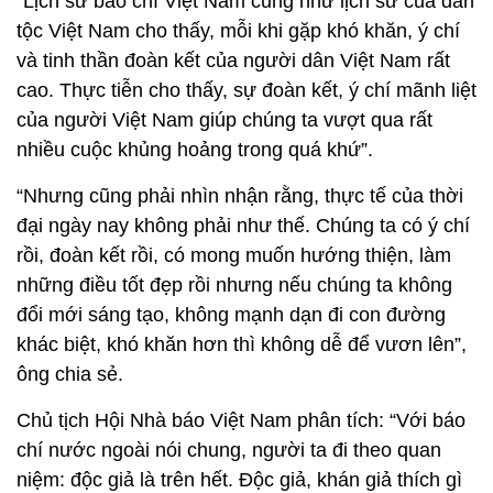
“Lịch sử báo chí Việt Nam cũng như lịch sử của dân
tộc Việt Nam cho thấy, mỗi khi gặp khó khăn, ý chí
và tinh thần đoàn kết của người dân Việt Nam rất
cao. Thực tiễn cho thấy, sự đoàn kết, ý chí mãnh liệt
của người Việt Nam giúp chúng ta vượt qua rất
nhiều cuộc khủng hoảng trong quá khứ”.
“Nhưng cũng phải nhìn nhận rằng, thực tế của thời
đại ngày nay không phải như thế. Chúng ta có ý chí
rồi, đoàn kết rồi, có mong muốn hướng thiện, làm
những điều tốt đẹp rồi nhưng nếu chúng ta không
đổi mới sáng tạo, không mạnh dạn đi con đường
khác biệt, khó khăn hơn thì không dễ để vươn lên”,
ông chia sẻ.
Chủ tịch Hội Nhà báo Việt Nam phân tích: “Với báo
chí nước ngoài nói chung, người ta đi theo quan
niệm: độc giả là trên hết. Độc giả, khán giả thích gì