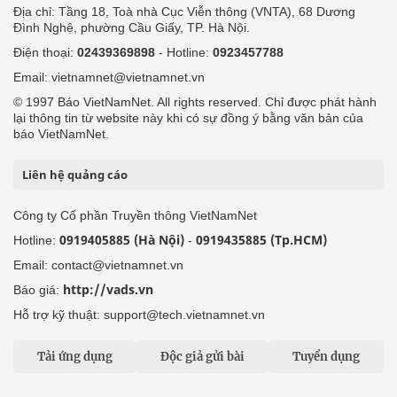
Địa chỉ: Tầng 18, Toà nhà Cục Viễn thông (VNTA), 68 Dương
Đình Nghệ, phường Cầu Giấy, TP. Hà Nội.
Điện thoại:
02439369898
- Hotline:
0923457788
Email: vietnamnet@vietnamnet.vn
© 1997 Báo VietNamNet. All rights reserved. Chỉ được phát hành
lại thông tin từ website này khi có sự đồng ý bằng văn bản của
báo VietNamNet.
Liên hệ quảng cáo
Công ty Cổ phần Truyền thông VietNamNet
0919405885 (Hà Nội)
0919435885 (Tp.HCM)
Hotline:
-
Email: contact@vietnamnet.vn
http://vads.vn
Báo giá:
Hỗ trợ kỹ thuật: support@tech.vietnamnet.vn
Tải ứng dụng
Độc giả gửi bài
Tuyển dụng