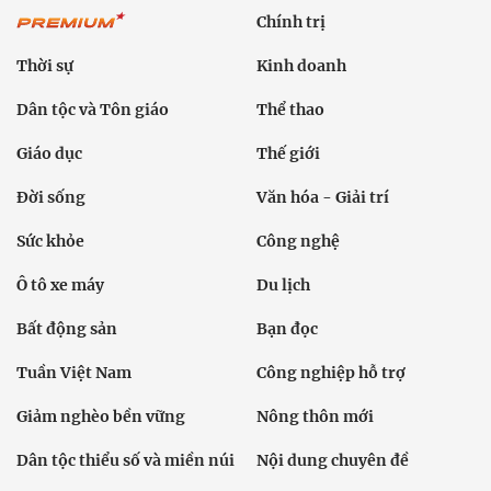
Chính trị
Thời sự
Kinh doanh
Dân tộc và Tôn giáo
Thể thao
Giáo dục
Thế giới
Đời sống
Văn hóa - Giải trí
Sức khỏe
Công nghệ
Ô tô xe máy
Du lịch
Bất động sản
Bạn đọc
Tuần Việt Nam
Công nghiệp hỗ trợ
Giảm nghèo bền vững
Nông thôn mới
Dân tộc thiểu số và miền núi
Nội dung chuyên đề