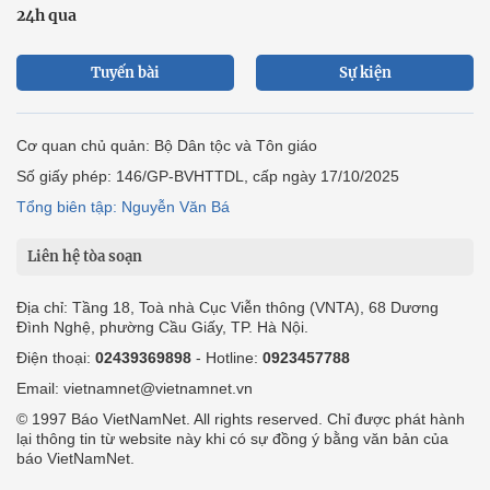
24h qua
Tuyến bài
Sự kiện
Cơ quan chủ quản: Bộ Dân tộc và Tôn giáo
Số giấy phép: 146/GP-BVHTTDL, cấp ngày 17/10/2025
Tổng biên tập: Nguyễn Văn Bá
Liên hệ tòa soạn
Địa chỉ: Tầng 18, Toà nhà Cục Viễn thông (VNTA), 68 Dương
Đình Nghệ, phường Cầu Giấy, TP. Hà Nội.
Điện thoại:
02439369898
- Hotline:
0923457788
Email: vietnamnet@vietnamnet.vn
© 1997 Báo VietNamNet. All rights reserved. Chỉ được phát hành
lại thông tin từ website này khi có sự đồng ý bằng văn bản của
báo VietNamNet.