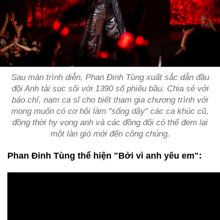
Sau màn trình diễn, Phan Đinh Tùng xuất sắc dẫn đầu
đội Anh tài sục sôi với 1390 số phiếu bầu. Chia sẻ với
báo chí, nam ca sĩ cho biết tham gia chương trình với
mong muốn có cơ hội làm "sống dậy" các ca khúc cũ,
đồng thời hy vọng anh và các đồng đội có thể đem lại
một làn gió mới đến công chúng.
Phan Đinh Tùng thể hiện "Bởi vì anh yêu em":