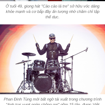
Ở tuổi 49, giọng hát "Cào cào lá tre" sở hữu vóc dáng
khỏe mạnh và cơ bắp đầy ấn tượng nhờ chăm chỉ tập
thể dục.
Phan Đinh Tùng mới bất ngờ tái xuất trong chương trình
"Anh trai vượt ngàn chông gai" gồm 15 tập, được Việt