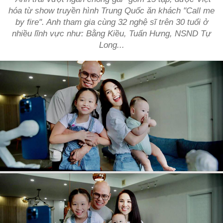
hóa từ show truyền hình Trung Quốc ăn khách "Call me
by fire". Anh tham gia cùng 32 nghệ sĩ trên 30 tuổi ở
nhiều lĩnh vực như: Bằng Kiều, Tuấn Hưng, NSND Tự
Long...