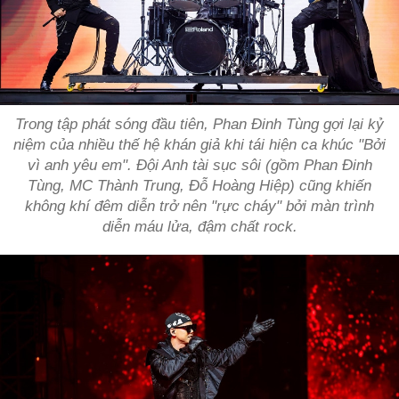
Trong tập phát sóng đầu tiên, Phan Đinh Tùng gợi lại kỷ
niệm của nhiều thế hệ khán giả khi tái hiện ca khúc "Bởi
vì anh yêu em". Đội Anh tài sục sôi (gồm Phan Đinh
Tùng, MC Thành Trung, Đỗ Hoàng Hiệp) cũng khiến
không khí đêm diễn trở nên "rực cháy" bởi màn trình
diễn máu lửa, đậm chất rock.