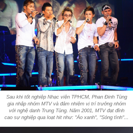
Sau khi tốt nghiệp Nhạc viện TPHCM, Phan Đinh Tùng
gia nhập nhóm MTV và đảm nhiệm vị trí trưởng nhóm
với nghệ danh Trung Tùng. Năm 2001, MTV đạt đỉnh
cao sự nghiệp qua loạt hit như: "Áo xanh", "Sóng tình"...