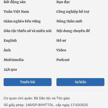
Bất động sản
Bạn đọc
Tuần Việt Nam
Công nghiệp hỗ trợ
Giảm nghèo bền vững
Nông thôn mới
Dân tộc thiểu số và miền núi
Nội dung chuyên đề
English
Hồ sơ
Ảnh
Video
Multimedia
Podcast
24h qua
Tuyến bài
Sự kiện
Cơ quan chủ quản: Bộ Dân tộc và Tôn giáo
Số giấy phép: 146/GP-BVHTTDL, cấp ngày 17/10/2025