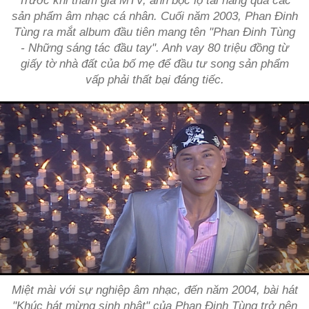
Trước khi tham gia MTV, anh bộc lộ tài năng qua các
sản phẩm âm nhạc cá nhân. Cuối năm 2003, Phan Đinh
Tùng ra mắt album đầu tiên mang tên "Phan Đinh Tùng
- Những sáng tác đầu tay". Anh vay 80 triệu đồng từ
giấy tờ nhà đất của bố mẹ để đầu tư song sản phẩm
vấp phải thất bại đáng tiếc.
Miệt mài với sự nghiệp âm nhạc, đến năm 2004, bài hát
"Khúc hát mừng sinh nhật" của Phan Đinh Tùng trở nên