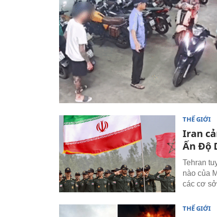
THẾ GIỚI
Iran c
Ấn Độ
Tehran tu
nào của M
các cơ sở
THẾ GIỚI