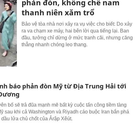
phản đòn, khống chế nam
thanh niên xăm trổ
Bảo vệ tòa nhà nơi xảy ra vụ việc cho biết: Do xảy
ra va chạm xe máy, hai bên lời qua tiếng lại. Ban
đầu, tưởng chỉ dừng ở mức tranh cãi, nhưng căng
thẳng nhanh chóng leo thang.
ảnh báo phản đòn Mỹ từ Địa Trung Hải tới
 Dương
yên bố sẽ trả đũa mạnh mẽ bất kỳ cuộc tấn công tiềm tàng
ỹ sau khi cả Washington và Riyadh cáo buộc Iran bắn phá
 dầu lửa chủ chốt của Ảrập Xêút.