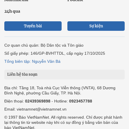
24h qua
Tuyến bài
Sự kiện
Cơ quan chủ quản: Bộ Dân tộc và Tôn giáo
Số giấy phép: 146/GP-BVHTTDL, cấp ngày 17/10/2025
Tổng biên tập: Nguyễn Văn Bá
Liên hệ tòa soạn
Địa chỉ: Tầng 18, Toà nhà Cục Viễn thông (VNTA), 68 Dương
Đình Nghệ, phường Cầu Giấy, TP. Hà Nội.
Điện thoại:
02439369898
- Hotline:
0923457788
Email: vietnamnet@vietnamnet.vn
© 1997 Báo VietNamNet. All rights reserved. Chỉ được phát hành
lại thông tin từ website này khi có sự đồng ý bằng văn bản của
báo VietNamNet.