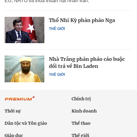
EU, NATO và thỏa thuận hạt nhân Iran.
Thổ Nhĩ Kỳ phản pháo Nga
THẾ GIỚI
Nhà Trắng phản pháo cáo buộc
dối trá về Bin Laden
THẾ GIỚI
Chính trị
Thời sự
Kinh doanh
Dân tộc và Tôn giáo
Thể thao
Giáo dục
Thế giới