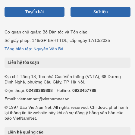
Tuyến bài
Sự kiện
Cơ quan chủ quản: Bộ Dân tộc và Tôn giáo
Số giấy phép: 146/GP-BVHTTDL, cấp ngày 17/10/2025
Tổng biên tập: Nguyễn Văn Bá
Liên hệ tòa soạn
Địa chỉ: Tầng 18, Toà nhà Cục Viễn thông (VNTA), 68 Dương
Đình Nghệ, phường Cầu Giấy, TP. Hà Nội.
Điện thoại:
02439369898
- Hotline:
0923457788
Email: vietnamnet@vietnamnet.vn
© 1997 Báo VietNamNet. All rights reserved. Chỉ được phát hành
lại thông tin từ website này khi có sự đồng ý bằng văn bản của
báo VietNamNet.
Liên hệ quảng cáo