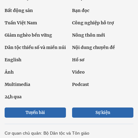
Bất động sản
Bạn đọc
Tuần Việt Nam
Công nghiệp hỗ trợ
Giảm nghèo bền vững
Nông thôn mới
Dân tộc thiểu số và miền núi
Nội dung chuyên đề
English
Hồ sơ
Ảnh
Video
Multimedia
Podcast
24h qua
Tuyến bài
Sự kiện
Cơ quan chủ quản: Bộ Dân tộc và Tôn giáo