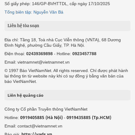
Số giấy phép: 146/GP-BVHTTDL, cấp ngày 17/10/2025
Tổng biên tập: Nguyễn Văn Bá
Liên hệ tòa soạn
Địa chỉ: Tầng 18, Toà nhà Cục Viễn thông (VNTA), 68 Dương
Đình Nghệ, phường Cầu Giấy, TP. Hà Nội.
Điện thoại:
02439369898
- Hotline:
0923457788
Email: vietnamnet@vietnamnet.vn
© 1997 Báo VietNamNet. All rights reserved. Chỉ được phát hành
lại thông tin từ website này khi có sự đồng ý bằng văn bản của
báo VietNamNet.
Liên hệ quảng cáo
Công ty Cổ phần Truyền thông VietNamNet
0919405885 (Hà Nội)
0919435885 (Tp.HCM)
Hotline:
-
Email: contact@vietnamnet.vn
http://vads.vn
Báo giá: