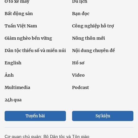
Ô tô xe máy
Du lịch
Bất động sản
Bạn đọc
Tuần Việt Nam
Công nghiệp hỗ trợ
Giảm nghèo bền vững
Nông thôn mới
Dân tộc thiểu số và miền núi
Nội dung chuyên đề
English
Hồ sơ
Ảnh
Video
Multimedia
Podcast
24h qua
Tuyến bài
Sự kiện
Cơ quan chủ quản: Bộ Dân tộc và Tôn giáo