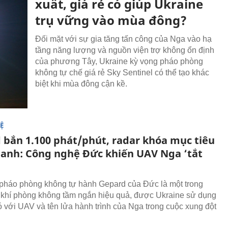
xuất, giá rẻ có giúp Ukraine
trụ vững vào mùa đông?
Đối mặt với sự gia tăng tấn công của Nga vào hạ
tầng năng lượng và nguồn viện trợ không ổn định
của phương Tây, Ukraine kỳ vọng pháo phòng
không tự chế giá rẻ Sky Sentinel có thể tạo khác
biệt khi mùa đông cận kề.
Ệ
 bắn 1.100 phát/phút, radar khóa mục tiêu
hanh: Công nghệ Đức khiến UAV Nga ‘tắt
pháo phòng không tự hành Gepard của Đức là một trong
khí phòng không tầm ngắn hiệu quả, được Ukraine sử dụng
ó với UAV và tên lửa hành trình của Nga trong cuộc xung đột