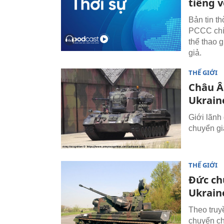
tiếng 
Bản tin t
PCCC chín
thể thao g
giả.
THẾ GIỚI
Châu Â
Ukrain
Giới lãnh
chuyển gia
THẾ GIỚI
Đức ch
Ukrain
Theo truy
chuyển ch