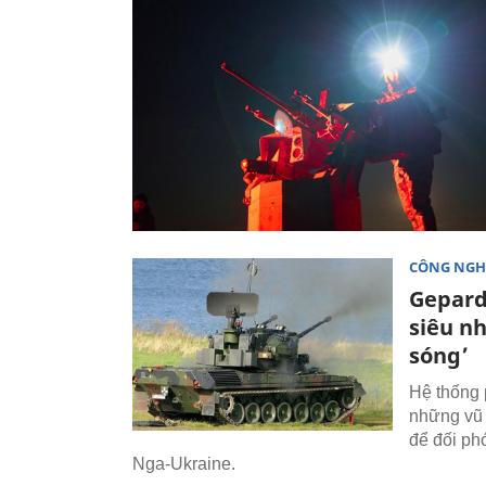
CÔNG NGH
Gepard
siêu n
sóng’
Hệ thống 
những vũ 
để đối ph
Nga-Ukraine.