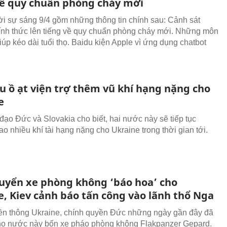
về quy chuẩn phòng cháy mới
hời sự sáng 9/4 gồm những thông tin chính sau: Cảnh sát
h thức lên tiếng về quy chuẩn phòng cháy mới. Những môn
iúp kéo dài tuổi thọ. Baidu kiện Apple vì ứng dụng chatbot
u ồ ạt viện trợ thêm vũ khí hạng nặng cho
e
 đạo Đức và Slovakia cho biết, hai nước này sẽ tiếp tục
o nhiều khí tài hạng nặng cho Ukraine trong thời gian tới.
uyển xe phòng không ‘báo hoa’ cho
e, Kiev cảnh báo tấn công vào lãnh thổ Nga
ền thông Ukraine, chính quyền Đức những ngày gần đây đã
o nước này bốn xe pháo phòng không Flakpanzer Gepard.