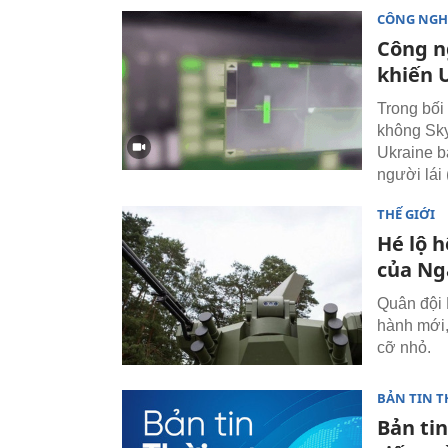
CÔNG NGH
Công n
khiến 
Trong bối
không Sky
Ukraine b
người lái
THẾ GIỚI
Hé lộ 
của Ng
Quân đội 
hành mới,
cỡ nhỏ.
BẢN TIN T
Bản tin