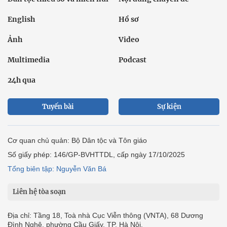
English
Hồ sơ
Ảnh
Video
Multimedia
Podcast
24h qua
Tuyến bài
Sự kiện
Cơ quan chủ quản: Bộ Dân tộc và Tôn giáo
Số giấy phép: 146/GP-BVHTTDL, cấp ngày 17/10/2025
Tổng biên tập: Nguyễn Văn Bá
Liên hệ tòa soạn
Địa chỉ: Tầng 18, Toà nhà Cục Viễn thông (VNTA), 68 Dương
Đình Nghệ, phường Cầu Giấy, TP. Hà Nội.