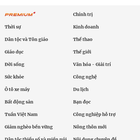
Chính trị
Thời sự
Kinh doanh
Dân tộc và Tôn giáo
Thể thao
Giáo dục
Thế giới
Đời sống
Văn hóa - Giải trí
Sức khỏe
Công nghệ
Ô tô xe máy
Du lịch
Bất động sản
Bạn đọc
Tuần Việt Nam
Công nghiệp hỗ trợ
Giảm nghèo bền vững
Nông thôn mới
Dân tộc thiểu số và miền núi
Nội dung chuyên đề