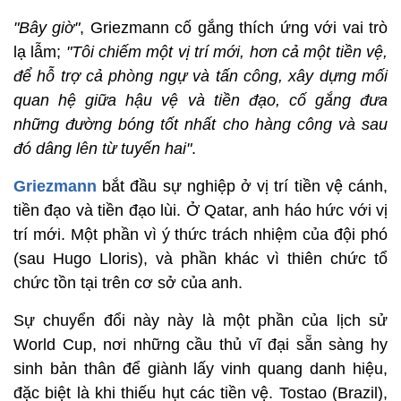
"Bây giờ"
, Griezmann cố gắng thích ứng với vai trò
lạ lẫm;
"Tôi chiếm một vị trí mới, hơn cả một tiền vệ,
để hỗ trợ cả phòng ngự và tấn công, xây dựng mối
quan hệ giữa hậu vệ và tiền đạo, cố gắng đưa
những đường bóng tốt nhất cho hàng công và sau
đó dâng lên từ tuyến hai"
.
Griezmann
bắt đầu sự nghiệp ở vị trí tiền vệ cánh,
tiền đạo và tiền đạo lùi. Ở Qatar, anh háo hức với vị
trí mới. Một phần vì ý thức trách nhiệm của đội phó
(sau Hugo Lloris), và phần khác vì thiên chức tổ
chức tồn tại trên cơ sở của anh.
Sự chuyển đổi này này là một phần của lịch sử
World Cup, nơi những cầu thủ vĩ đại sẵn sàng hy
sinh bản thân để giành lấy vinh quang danh hiệu,
đặc biệt là khi thiếu hụt các tiền vệ. Tostao (Brazil),