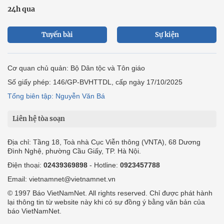
24h qua
Tuyến bài
Sự kiện
Cơ quan chủ quản: Bộ Dân tộc và Tôn giáo
Số giấy phép: 146/GP-BVHTTDL, cấp ngày 17/10/2025
Tổng biên tập: Nguyễn Văn Bá
Liên hệ tòa soạn
Địa chỉ: Tầng 18, Toà nhà Cục Viễn thông (VNTA), 68 Dương
Đình Nghệ, phường Cầu Giấy, TP. Hà Nội.
Điện thoại:
02439369898
- Hotline:
0923457788
Email: vietnamnet@vietnamnet.vn
© 1997 Báo VietNamNet. All rights reserved. Chỉ được phát hành
lại thông tin từ website này khi có sự đồng ý bằng văn bản của
báo VietNamNet.