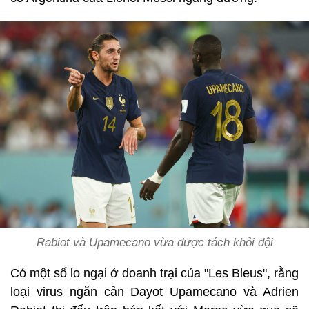
Rabiot và Upamecano vừa được tách khỏi đội
Có một số lo ngại ở doanh trại của "Les Bleus", rằng
loại virus ngăn cản Dayot Upamecano và Adrien