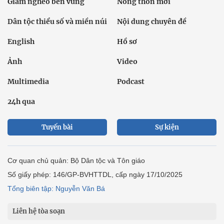
Giảm nghèo bền vững
Nông thôn mới
Dân tộc thiểu số và miền núi
Nội dung chuyên đề
English
Hồ sơ
Ảnh
Video
Multimedia
Podcast
24h qua
Tuyến bài
Sự kiện
Cơ quan chủ quản: Bộ Dân tộc và Tôn giáo
Số giấy phép: 146/GP-BVHTTDL, cấp ngày 17/10/2025
Tổng biên tập: Nguyễn Văn Bá
Liên hệ tòa soạn