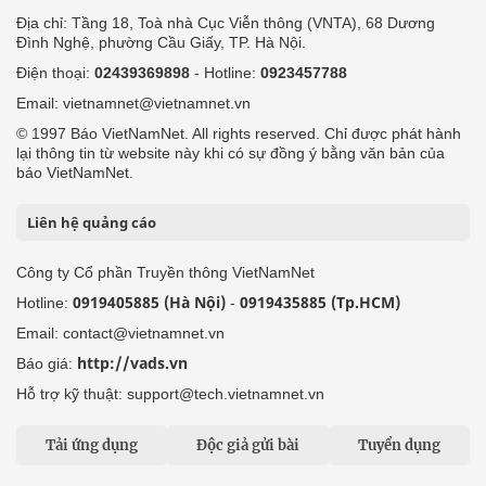
Địa chỉ: Tầng 18, Toà nhà Cục Viễn thông (VNTA), 68 Dương
Đình Nghệ, phường Cầu Giấy, TP. Hà Nội.
Điện thoại:
02439369898
- Hotline:
0923457788
Email: vietnamnet@vietnamnet.vn
© 1997 Báo VietNamNet. All rights reserved. Chỉ được phát hành
lại thông tin từ website này khi có sự đồng ý bằng văn bản của
báo VietNamNet.
Liên hệ quảng cáo
Công ty Cổ phần Truyền thông VietNamNet
0919405885 (Hà Nội)
0919435885 (Tp.HCM)
Hotline:
-
Email: contact@vietnamnet.vn
http://vads.vn
Báo giá:
Hỗ trợ kỹ thuật: support@tech.vietnamnet.vn
Tải ứng dụng
Độc giả gửi bài
Tuyển dụng