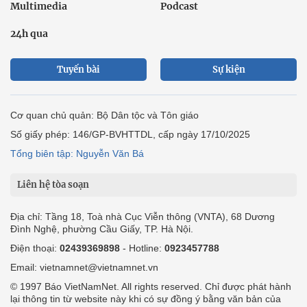
Multimedia
Podcast
24h qua
Tuyến bài
Sự kiện
Cơ quan chủ quản: Bộ Dân tộc và Tôn giáo
Số giấy phép: 146/GP-BVHTTDL, cấp ngày 17/10/2025
Tổng biên tập: Nguyễn Văn Bá
Liên hệ tòa soạn
Địa chỉ: Tầng 18, Toà nhà Cục Viễn thông (VNTA), 68 Dương
Đình Nghệ, phường Cầu Giấy, TP. Hà Nội.
Điện thoại:
02439369898
- Hotline:
0923457788
Email: vietnamnet@vietnamnet.vn
© 1997 Báo VietNamNet. All rights reserved. Chỉ được phát hành
lại thông tin từ website này khi có sự đồng ý bằng văn bản của