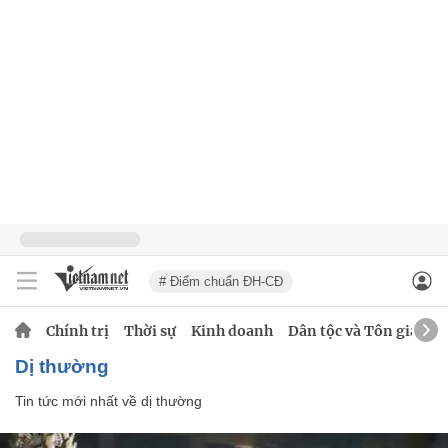
# Điểm chuẩn ĐH-CĐ
Chính trị
Thời sự
Kinh doanh
Dân tộc và Tôn giáo
dị thường
Tin tức mới nhất về
dị thường