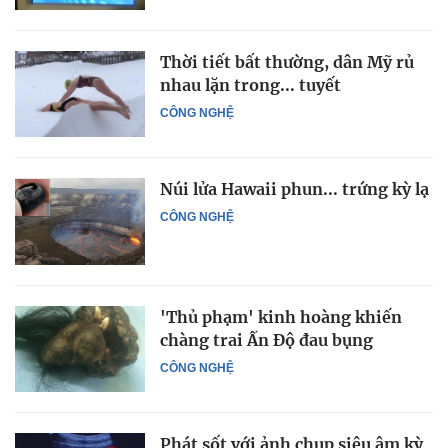
Thời tiết bất thường, dân Mỹ rủ
nhau lặn trong... tuyết
CÔNG NGHỆ
Núi lửa Hawaii phun... trứng kỳ lạ
CÔNG NGHỆ
'Thủ phạm' kinh hoàng khiến
chàng trai Ấn Độ đau bụng
CÔNG NGHỆ
Phát sốt với ảnh chụp siêu âm kỳ