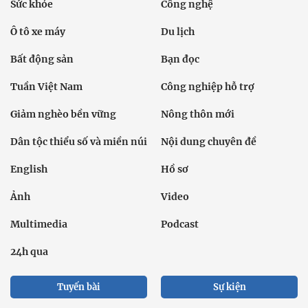
Sức khỏe
Công nghệ
Ô tô xe máy
Du lịch
Bất động sản
Bạn đọc
Tuần Việt Nam
Công nghiệp hỗ trợ
Giảm nghèo bền vững
Nông thôn mới
Dân tộc thiểu số và miền núi
Nội dung chuyên đề
English
Hồ sơ
Ảnh
Video
Multimedia
Podcast
24h qua
Tuyến bài
Sự kiện