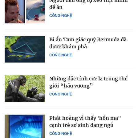
Người đàn ông tự xẻo thịt mình
để ăn
CÔNG NGHỆ
Bí ẩn Tam giác quỷ Bermuda đã
được khám phá
CÔNG NGHỆ
Những đặc tính cực lạ trong thế
giới “hầu vương”
CÔNG NGHỆ
Phát hoảng vì thấy 'hồn ma"
cạnh trẻ sơ sinh đang ngủ
CÔNG NGHỆ