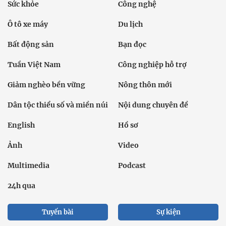
Sức khỏe
Công nghệ
Ô tô xe máy
Du lịch
Bất động sản
Bạn đọc
Tuần Việt Nam
Công nghiệp hỗ trợ
Giảm nghèo bền vững
Nông thôn mới
Dân tộc thiểu số và miền núi
Nội dung chuyên đề
English
Hồ sơ
Ảnh
Video
Multimedia
Podcast
24h qua
Tuyến bài
Sự kiện