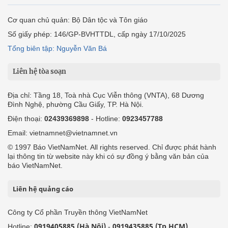
Cơ quan chủ quản: Bộ Dân tộc và Tôn giáo
Số giấy phép: 146/GP-BVHTTDL, cấp ngày 17/10/2025
Tổng biên tập: Nguyễn Văn Bá
Liên hệ tòa soạn
Địa chỉ: Tầng 18, Toà nhà Cục Viễn thông (VNTA), 68 Dương
Đình Nghệ, phường Cầu Giấy, TP. Hà Nội.
Điện thoại:
02439369898
- Hotline:
0923457788
Email: vietnamnet@vietnamnet.vn
© 1997 Báo VietNamNet. All rights reserved. Chỉ được phát hành
lại thông tin từ website này khi có sự đồng ý bằng văn bản của
báo VietNamNet.
Liên hệ quảng cáo
Công ty Cổ phần Truyền thông VietNamNet
0919405885 (Hà Nội)
0919435885 (Tp.HCM)
Hotline:
-