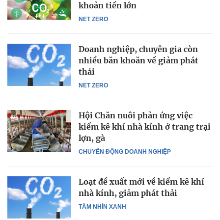
khoản tiền lớn
NET ZERO
Doanh nghiệp, chuyên gia còn
nhiều băn khoăn về giảm phát
thải
NET ZERO
Hội Chăn nuôi phản ứng việc
kiểm kê khí nhà kính ở trang trại
lợn, gà
CHUYỂN ĐỘNG DOANH NGHIỆP
Loạt đề xuất mới về kiểm kê khí
nhà kính, giảm phát thải
TẦM NHÌN XANH